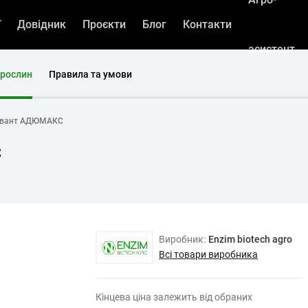
ї
Довідник
Проєкти
Блог
Контакти
асистент
 рослин
Правила та умови
ювант АДЮМАКС
С
Виробник:
Enzim biotech agro
Всі товари виробника
Кінцева ціна залежить від обраних