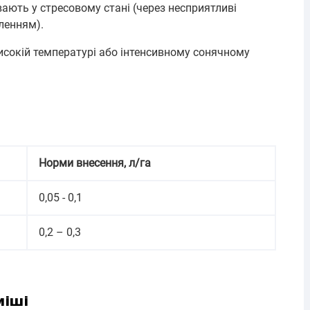
вають у стресовому стані (через несприятливі
ленням).
исокій температурі або інтенсивному сонячному
Норми внесення, л/га
0,05 - 0,1
0,2 – 0,3
міші