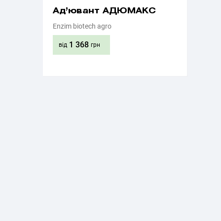
Ад’ювант АДЮМАКС
Enzim biotech agro
1 368
від
грн
Придбати