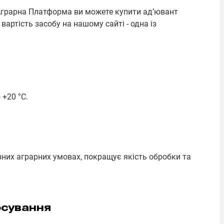
 Аграрна Платформа ви можете купити ад’ювант
артість засобу на нашому сайті - одна із
 +20 °С.
зних аграрних умовах, покращує якість обробки та
осування