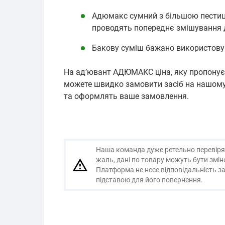
Адюмакс сумний з більшою пестици
проводять попереднє змішування д
Бакову суміш бажано використовув
На ад’ювант АДЮМАКС ціна, яку пропонує
можете швидко замовити засіб на нашому
та оформлять ваше замовлення.
Наша команда дуже ретельно перевіряє і
жаль, дані по товару можуть бути змі
Платформа не несе відповідальність за
підставою для його повернення.