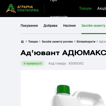
Товари
Акці
компанію
Пакування
Добрива
Насіння
Засоби захисту
Товари
Засоби захисту рослин
Біопрепарати
Ад’
Ад’ювант АДЮМАК
У наявності
Код товару:
45000392