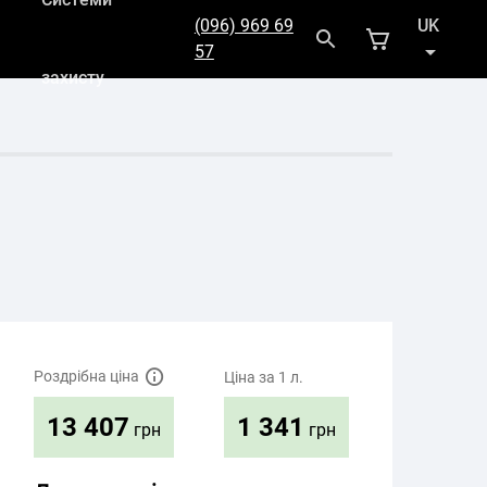
(096) 969 69
UK
57
захисту
RU
Роздрібна ціна
Ціна за 1 л.
1 341
13 407
грн
грн