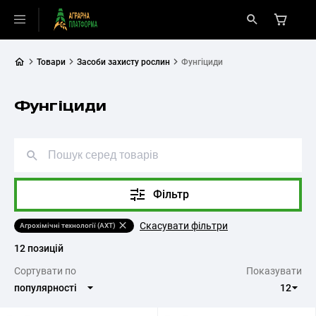
Товари
Засоби захисту рослин
Фунгіциди
Фунгіциди
Фільтр
Скасувати фільтри
Агрохімічні технології (АХТ)
12 позицій
Cортувати по
Показувати