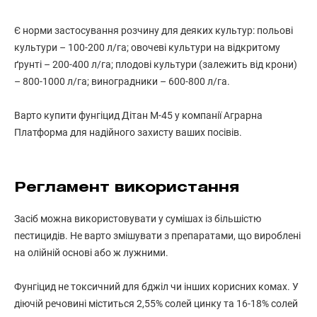
Є норми застосування розчину для деяких культур: польові
культури – 100-200 л/га; овочеві культури на відкритому
ґрунті – 200-400 л/га; плодові культури (залежить від крони)
– 800-1000 л/га; виноградники – 600-800 л/га.
Варто купити фунгіцид Дітан М-45 у компанії Аграрна
Платформа для надійного захисту ваших посівів.
Регламент використання
Засіб можна використовувати у сумішах із більшістю
пестицидів. Не варто змішувати з препаратами, що вироблені
на олійній основі або ж лужними.
Фунгіцид не токсичний для бджіл чи інших корисних комах. У
діючій речовині міститься 2,55% солей цинку та 16-18% солей