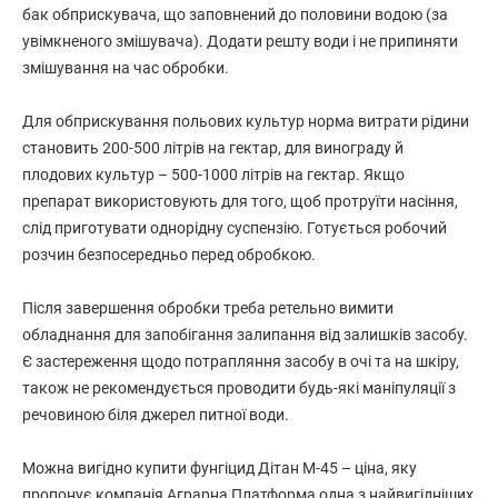
бак обприскувача, що заповнений до половини водою (за
увімкненого змішувача). Додати решту води і не припиняти
змішування на час обробки.
Для обприскування польових культур норма витрати рідини
становить 200-500 літрів на гектар, для винограду й
плодових культур – 500-1000 літрів на гектар. Якщо
препарат використовують для того, щоб протруїти насіння,
слід приготувати однорідну суспензію. Готується робочий
розчин безпосередньо перед обробкою.
Після завершення обробки треба ретельно вимити
обладнання для запобігання залипання від залишків засобу.
Є застереження щодо потрапляння засобу в очі та на шкіру,
також не рекомендується проводити будь-які маніпуляції з
речовиною біля джерел питної води.
Можна вигідно купити фунгіцид Дітан М-45 – ціна, яку
пропонує компанія Аграрна Платформа одна з найвигідніших