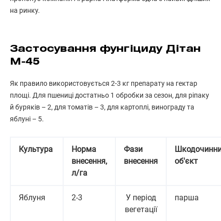
на ринку.
Застосування фунгіциду Дітан
М-45
Як правило використовується 2-3 кг препарату на гектар
площі. Для пшениці достатньо 1 обробки за сезон, для ріпаку
й буряків – 2, для томатів – 3, для картоплі, винограду та
яблуні – 5.
Культура
Норма
Фази
Шкодочинн
внесення,
внесення
об'єкт
л/га
Яблуня
2-3
У період
парша
вегетації