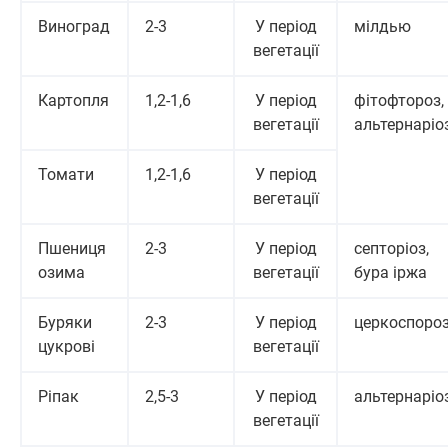
Виноград
2-3
У період
мілдью
вегетації
Картопля
1,2-1,6
У період
фітофтороз,
вегетації
альтернаріо
Томати
1,2-1,6
У період
вегетації
Пшениця
2-3
У період
септоріоз,
озима
вегетації
бура іржа
Буряки
2-3
У період
церкоспоро
цукрові
вегетації
Ріпак
2,5-3
У період
альтернаріо
вегетації