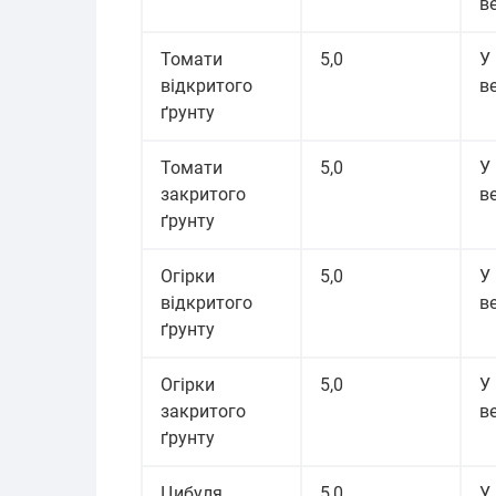
ве
Томати
5,0
У
відкритого
ве
ґрунту
Томати
5,0
У
закритого
ве
ґрунту
Огірки
5,0
У
відкритого
ве
ґрунту
Огірки
5,0
У
закритого
ве
ґрунту
Цибуля
5,0
У