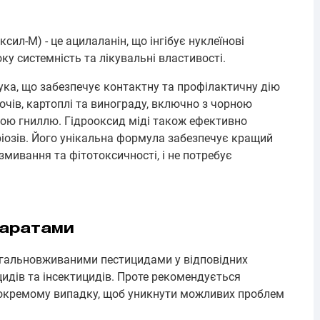
л-М) - це ацилаланін, що інгібує нуклеїнові
ку системність та лікувальні властивості.
лука, що забезпечує контактну та профілактичну дію
чів, картоплі та винограду, включно з чорною
ою гниллю. Гідрооксид міді також ефективно
іозів. Його унікальна формула забезпечує кращий
змивання та фітотоксичності, і не потребує
паратами
агальновживаними пестицидами у відповідних
іцидів та інсектицидів. Проте рекомендується
у окремому випадку, щоб уникнути можливих проблем