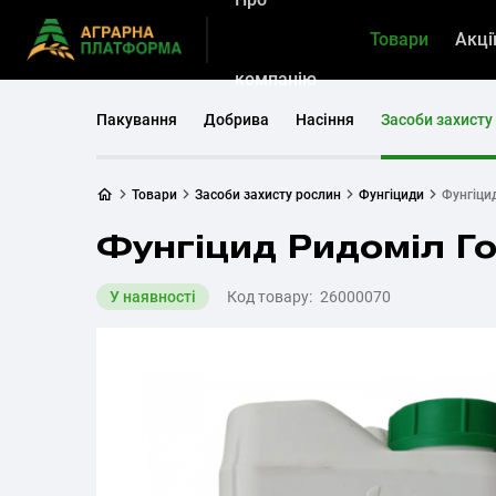
Товари
Акці
компанію
Пакування
Добрива
Насіння
Засоби захисту
Товари
Засоби захисту рослин
Фунгіциди
Фунгіци
Фунгіцид Ридоміл Г
У наявності
Код товару:
26000070