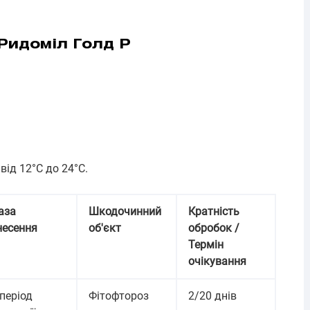
Ридоміл Голд Р
ід 12°С до 24°С.
аза
Шкодочинний
Кратність
несення
об'єкт
обробок /
Термін
очікування
 період
Фітофтороз
2/20 днів