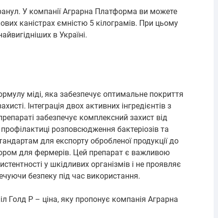
ранул. У компанії Аграрна Платформа ви можете
ових каністрах ємністю 5 кілограмів. При цьому
найвигідніших в Україні.
ормулу міді, яка забезпечує оптимальне покриття
ахисті. Інтеграція двох активних інгредієнтів з
репараті забезпечує комплексний захист від
 профілактиці розповсюдження бактеріозів та
 стандартам для експорту обробленої продукції до
ором для фермерів. Цей препарат є важливою
истентності у шкідливих організмів і не проявляє
ечуючи безпеку під час використання.
л Голд Р – ціна, яку пропонує компанія Аграрна