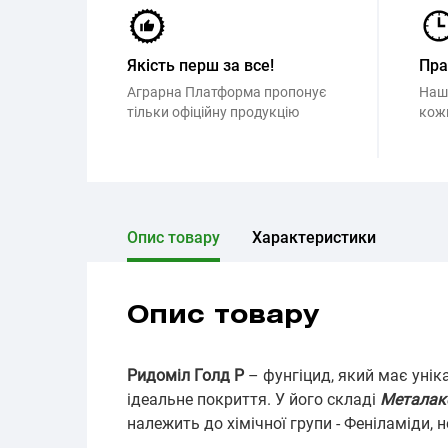
Якість перш за все!
Пр
Аграрна Платформа пропонує
Наш
тільки офіційну продукцію
кож
Опис товару
Характеристики
Опис товару
Ридоміл Голд Р
– фунгіцид, який має унік
ідеальне покриття. У його складі
Металакс
належить до хімічної групи - Феніламіди, 