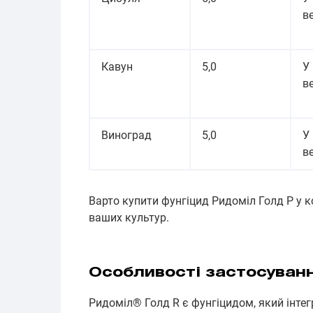
ве
Кавун
5,0
У
ве
Виноград
5,0
У
ве
Варто купити фунгіцид Ридоміл Голд Р у 
ваших культур.
Особливості застосуван
Ридоміл® Голд R є фунгіцидом, який інтег