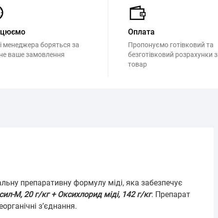
ацюємо
Оплата
і менеджера боряться за
Пропонуємо готівковий та
не ваше замовлення
безготівковий розрахунки з
товар
альну препаративну формулу міді, яка забезпечує
ил-М, 20 г/кг + Оксихлорид міді, 142 г/кг
. Препарат
неорганічні з’єднання.