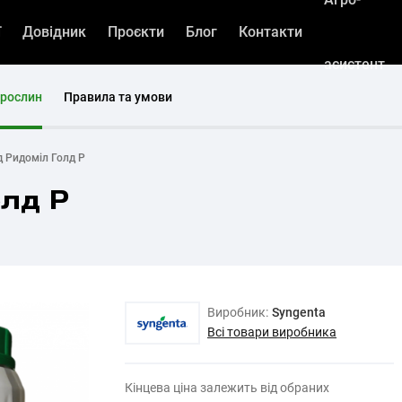
ї
Довідник
Проєкти
Блог
Контакти
асистент
 рослин
Правила та умови
д Ридоміл Голд Р
олд Р
Виробник:
Syngenta
Всі товари виробника
Кінцева ціна залежить від обраних