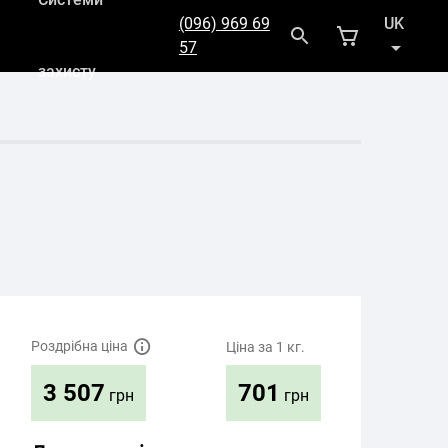
(096) 969 69
UK
57
захисту
RU
Роздрібна ціна
Ціна за 1 кг.
701
3 507
грн
грн