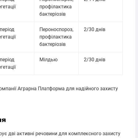
гетації
профілактика
бактеріозів
 період
Пероноспороз,
2/30 днів
гетації
профілактика
бактеріозів
 період
Мілдью
2/30 днів
гетації
компанії Аграрна Платформа для надійного захисту
ня
рує дві активні речовини для комплексного захисту