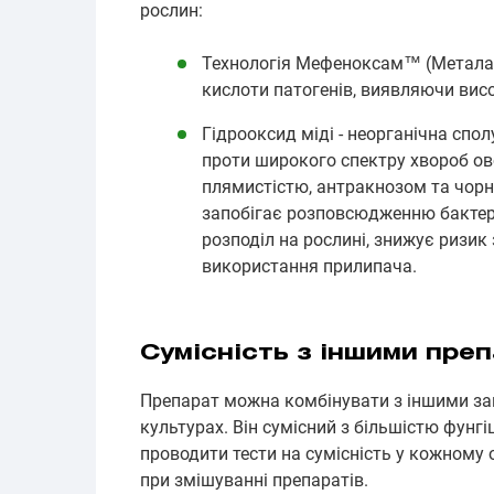
рослин:
Технологія Мефеноксам™ (Металакси
кислоти патогенів, виявляючи висо
Гідрооксид міді - неорганічна спо
проти широкого спектру хвороб ово
плямистістю, антракнозом та чорн
запобігає розповсюдженню бактер
розподіл на рослині, знижує ризик 
використання прилипача.
Сумісність з іншими пре
Препарат можна комбінувати з іншими з
культурах. Він сумісний з більшістю фунг
проводити тести на сумісність у кожном
при змішуванні препаратів.