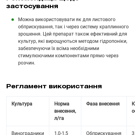
застосування
Можна використовувати як для листового
обприскування, так і через систему краплинного
зрошення. Цей препарат також ефективний для
культур, які вирощуються методом гідропоніки,
забезпечуючи їх всіма необхідними
стимулюючими компонентами прямо через
розчин.
Регламент використання
Культура
Норма
Фаза внесення
К
внесення,
о
л/га
Виноградники
1,0-1,5
Обприскування
3