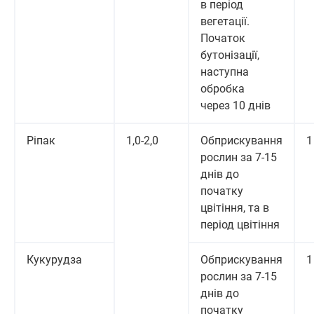
в період
вегетації.
Початок
бутонізації,
наступна
обробка
через 10 днів
Ріпак
1,0-2,0
Обприскування
1
рослин за 7-15
днів до
початку
цвітіння, та в
період цвітіння
Кукурудза
Обприскування
1
рослин за 7-15
днів до
початку