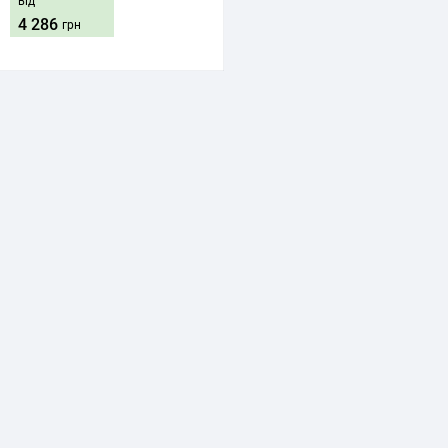
від
4 286
грн