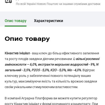
По всій Україні Новою Поштою чи іншими службами доставки
Опис товару
Характеристики
Опис товару
Кінактив Інішіал
- ваш ключ до більш ефективного запилення
та росту плодів завдяки діючим речовинам:
L-вільні рослинні
амінокислоти – 6,0%, екстракти морських водоростей - 9%, N
загальний - 3,5%, Р2О5 - 5,0%, К2О - 5,0%, Mo - 4,0%.
Відіграє
ключову роль у забезпеченні повного потенціалу ваших
культур, максимізуючи якість та кількість врожаю завдяки
своїм унікальним стимулюючим властивостям.
В компанії Аграрна Платформа ви можете купити регулятор
росту Кінактив Інішіал у формі розчинного концентрату. При