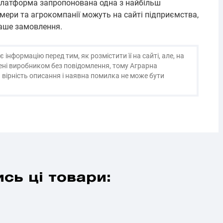
 Платформа запропонована одна з найбільш
ери та агрокомпанії можуть на сайті підприємства,
аше замовлення.
нформацію перед тим, як розмістити її на сайті, але, на
нені виробником без повідомлення, тому Аграрна
 вірність описання і наявна помилка не може бути
сь ці товари: