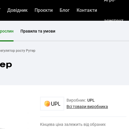
ї
Довідник
Проєкти
Блог
Контакти
асистент
 рослин
Правила та умови
егулятор росту Рутер
тер
Виробник:
UPL
Всі товари виробника
Кінцева ціна залежить від обраних