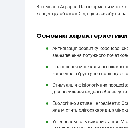
В компанії Аграрна Платформа ви можете 
концентру об'ємом 5 л, і ціна засобу на на
Основна характеристики
Активізація розвитку кореневої си
забезпечення потужного початково
Поліпшення мінерального живленн
живлення з ґрунту, що поліпшує ф
Стимуляція фізіологічних процесів:
для посилення водного балансу та 
Екологічно активні інгредієнти: О
яка містить олігосахариди, амінок
Універсальність використання: Мо