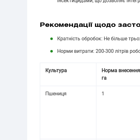
інсектицидами, що дозволяє інтегр
Рекомендації щодо заст
Кратність обробок: Не більше трьо
Норми витрати: 200-300 літрів роб
Культура
Норма внесення,
га
Пшениця
1