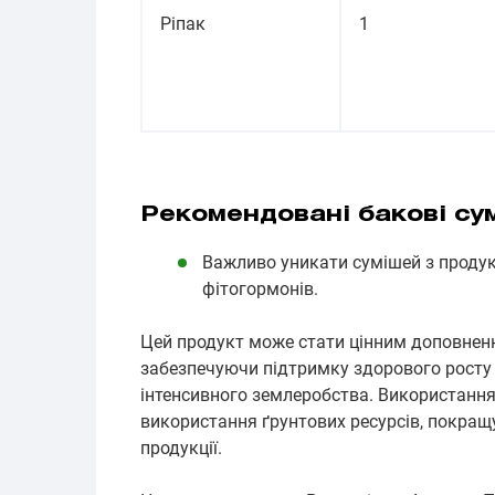
Ріпак
1
Рекомендовані бакові су
Важливо уникати сумішей з продукт
фітогормонів.
Цей продукт може стати цінним доповненн
забезпечуючи підтримку здорового росту 
інтенсивного землеробства. Використанн
використання ґрунтових ресурсів, покращ
продукції.