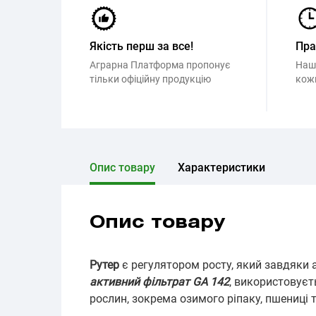
Якість перш за все!
Пр
Аграрна Платформа пропонує
Наш
тільки офіційну продукцію
кож
Опис товару
Характеристики
Опис товару
Рутер
є регулятором росту, який завдяк
активний фільтрат GA 142
, використовуєт
рослин, зокрема озимого ріпаку, пшениці 