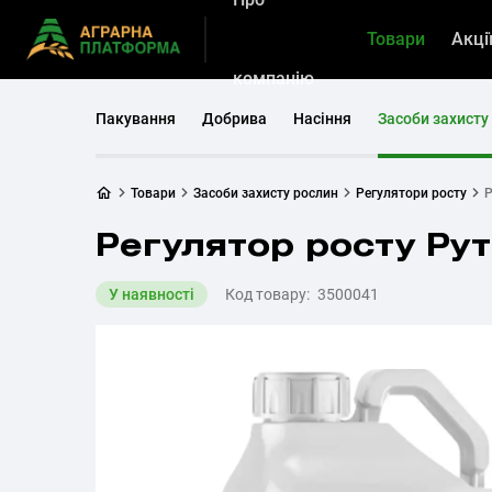
Товари
Акці
компанію
Пакування
Добрива
Насіння
Засоби захисту
Товари
Засоби захисту рослин
Регулятори росту
Р
Регулятор росту Ру
У наявності
Код товару:
3500041