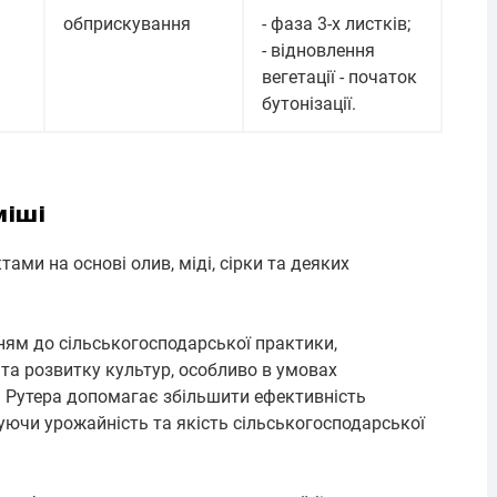
обприскування
- фаза 3-х листків;
- відновлення
вегетації - початок
бутонізації.
міші
ами на основі олив, міді, сірки та деяких
ям до сільськогосподарської практики,
та розвитку культур, особливо в умовах
я Рутера допомагає збільшити ефективність
уючи урожайність та якість сільськогосподарської