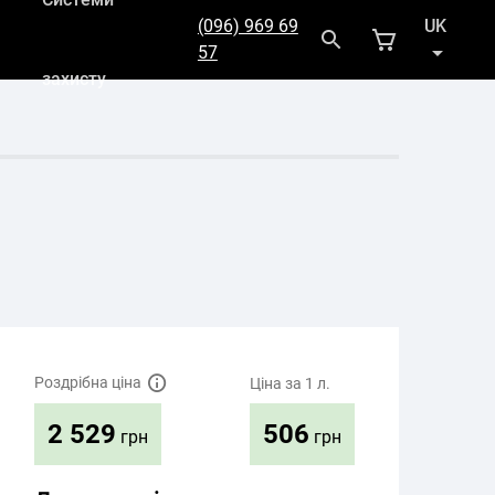
(096) 969 69
UK
57
захисту
RU
Роздрібна ціна
Ціна за 1 л.
506
2 529
грн
грн