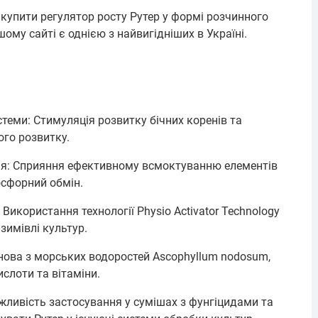
купити регулятор росту Рутер у формі розчинного
шому сайті є однією з найвигідніших в Україні.
стеми: Стимуляція розвитку бічних коренів та
го розвитку.
я: Сприяння ефективному всмоктуванню елементів
осфорний обмін.
 Використання технології Physio Activator Technology
зимівлі культур.
снова з морських водоростей Ascophyllum nodosum,
ислоти та вітаміни.
жливість застосування у сумішах з фунгіцидами та