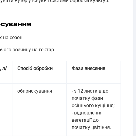
увати Рутер у існуючі системи обробки культур.
осування
х на сезон.
очого розчину на гектар.
 л/
Спосіб обробки
Фази внесення
обприскування
- з 12 листків до
початку фази
осіннього кущіння;
- відновлення
вегетації до
початку цвітіння.