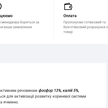
ацюємо
Оплата
і менеджера боряться за
Пропонуємо готівковий та
не ваше замовлення
безготівковий розрахунки з
товар
и активним речовинам
фосфор 13%, калій 5%,
ься для активізації розвитку кореневої системи
та ячменю.