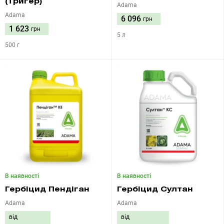
(Тригер)
Adama
Adama
6 096
грн
1 623
грн
5 л
500 г
В наявності
В наявності
Гербіцид Пендіган
Гербіцид Султан
Adama
Adama
від
від