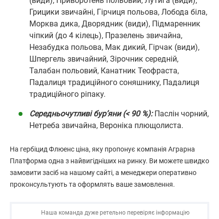
(види), Приворотень польовий, Лутига (види),
Грицики звичайні, Гірчиця польова, Лобода біла,
Морква дика, Дворядник (види), Підмаренник
чіпкий (до 4 кілець), Празелень звичайна,
Незабудка польова, Мак дикий, Гірчак (види),
Шпергель звичайний, Зірочник середній,
Талабан польовий, Канатник Теофраста,
Падалиця традиційного соняшнику, Падалиця
традиційного ріпаку.
Середньочутливі бур’яни (< 90 %):
Паслін чорний,
Нетреба звичайна, Вероніка плющолиста.
На гербіцид Флюенс ціна, яку пропонує компанія Аграрна
Платформа одна з найвигідніших на ринку. Ви можете швидко
замовити засіб на нашому сайті, а менеджери оперативно
проконсультують та оформлять ваше замовлення.
Наша команда дуже ретельно перевіряє інформацію