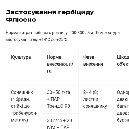
Застосування гербіциду
Флюенс
Норма витрат робочого розчину: 200-300 л/га. Температура
застосування від +14°С до +25°С.
Культура
Норма
Фаза
Шкод
внесення, л/
внесення
об'єк
га
Соняшник
30–50 г/га
2–4 (8)
Однор
(гібриди,
+ ПАР
листки
деякі
стійкі до
Тренд® 90
соняшнику
багат
трибенурон-
двод
метилу)
бур'я
30 г/га + 20
г/га + ПАР