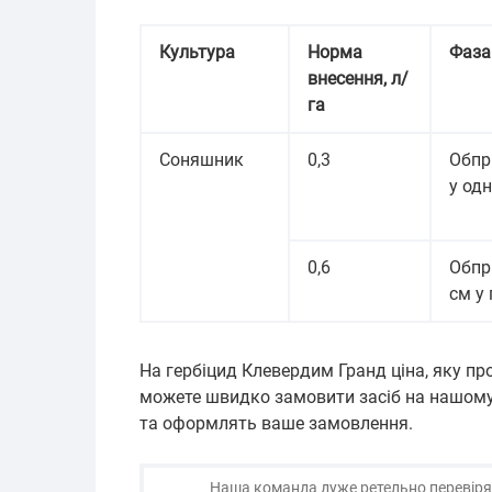
Культура
Норма
Фаза
внесення, л/
га
Соняшник
0,3
Обпр
у одн
0,6
Обпр
см у
На гербіцид Клевердим Гранд ціна, яку пр
можете швидко замовити засіб на нашому
та оформлять ваше замовлення.
Наша команда дуже ретельно перевіряє і