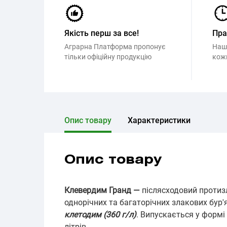
Якість перш за все!
Пр
Аграрна Платформа пропонує
Наш
тільки офіційну продукцію
кож
Опис товару
Характеристики
Опис товару
Клевердим Гранд —
післясходовий протиз
однорічних та багаторічних злакових бур'
клетодим (360 г/л)
. Випускається у формі
літрів.