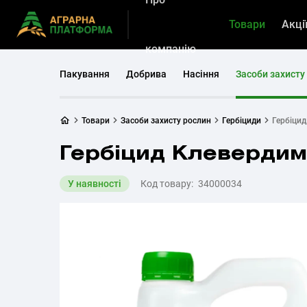
Товари
Акці
компанію
Пакування
Добрива
Насіння
Засоби захисту
Товари
Засоби захисту рослин
Гербіциди
Гербіци
Гербіцид Клевердим
У наявності
Код товару:
34000034