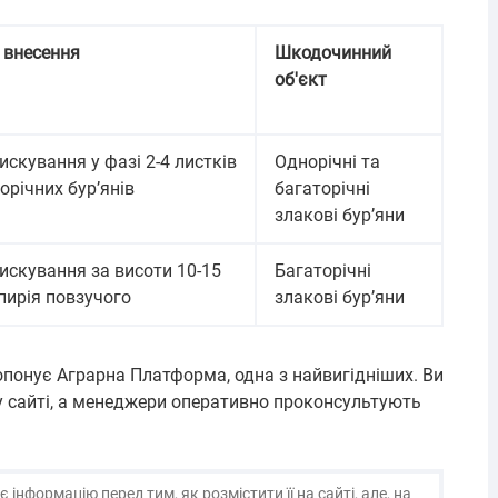
 внесення
Шкодочинний
об'єкт
искування у фазі 2-4 листків
Однорічні та
орічних бур’янів
багаторічні
злакові бур’яни
искування за висоти 10-15
Багаторічні
 пирія повзучого
злакові бур’яни
опонує Аграрна Платформа, одна з найвигідніших. Ви
 сайті, а менеджери оперативно проконсультують
нформацію перед тим, як розмістити її на сайті, але, на