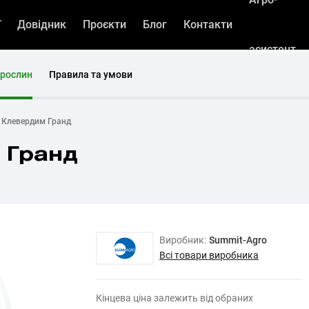
ї
Довідник
Проєкти
Блог
Контакти
асистент
 рослин
Правила та умови
д Клевердим Гранд
 Гранд
Виробник:
Summit-Agro
Всі товари виробника
Кінцева ціна залежить від обраних