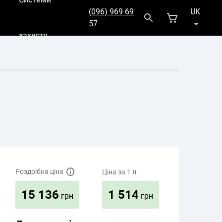
(096) 969 69
UK
57
захисту
RU
Роздрібна ціна
Ціна за 1 л.
1 514
15 136
грн
грн