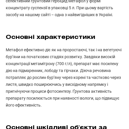
селективний ґрунтовий гербіцид Метафол у формі
концентрату суспензії в упаковці 5 л. При цьому вартість
засобу на нашому сайті – одна з найвигідніших в Україні.
Основні характеристики
Метафол ефективно діє як на проростаючі, так і на вегетуючі
бур’яни на початкових стадіях розвитку. Завдяки високій
концентрації метамітрону (700 г/л), препарат має посилену
дію на підмаренник, лободу та гірчаки. Діюча речовина
потрапляє до рослин бур’яну через корені та частково через
листя, швидко поширюючись у висхідному напрямку і
пригнічуючи процеси фотосинтезу. Ґрунтова активність
препарату посилюється при наявності вологи, що підвищує
його ефективність.
Основні шкідливі об'єкти за