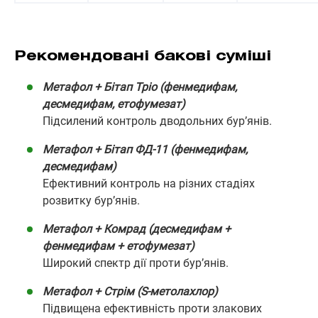
Рекомендовані бакові суміші
Метафол + Бітап Тріо (фенмедифам,
десмедифам, етофумезат)
Підсилений контроль дводольних бур’янів.
Метафол + Бітап ФД-11 (фенмедифам,
десмедифам)
Ефективний контроль на різних стадіях
розвитку бур’янів.
Метафол + Комрад (десмедифам +
фенмедифам + етофумезат)
Широкий спектр дії проти бур’янів.
Метафол + Стрім (S-метолахлор)
Підвищена ефективність проти злакових