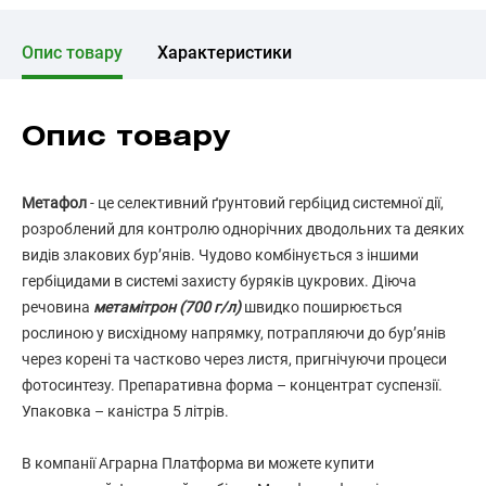
Опис товару
Характеристики
Опис товару
Метафол
- це селективний ґрунтовий гербіцид системної дії,
розроблений для контролю однорічних дводольних та деяких
видів злакових бур’янів. Чудово комбінується з іншими
гербіцидами в системі захисту буряків цукрових. Діюча
речовина
метамітрон (700 г/л)
швидко поширюється
рослиною у висхідному напрямку, потрапляючи до бур’янів
через корені та частково через листя, пригнічуючи процеси
фотосинтезу. Препаративна форма – концентрат суспензії.
Упаковка – каністра 5 літрів.
В компанії Аграрна Платформа ви можете купити