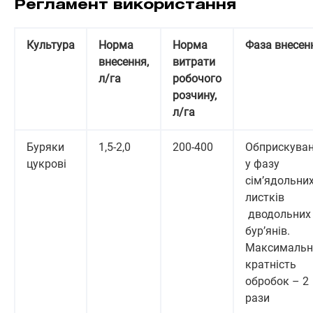
Регламент використання
Культура
Норма
Норма
Фаза внесен
внесення,
витрати
л/га
робочого
розчину,
л/га
Буряки
1,5-2,0
200-400
Обприскува
цукрові
у фазу
сім’ядольни
листків
дводольних
бур’янів.
Максимальн
кратність
обробок – 2
рази