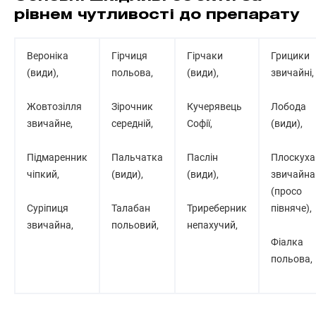
рівнем чутливості до препарату
Вероніка
Гiрчиця
Гірчаки
Грицики
(види),
польова,
(види),
звичайнi,
Жовтозілля
Зiрочник
Кучерявець
Лобода
звичайне,
середнiй,
Софiї,
(види),
Пiдмаренник
Пальчатка
Паслін
Плоскуха
чiпкий,
(види),
(види),
звичайна
(просо
Сурiпиця
Талабан
Триреберник
пiвняче),
звичайна,
польовий,
непахучий,
Фіалка
польова,