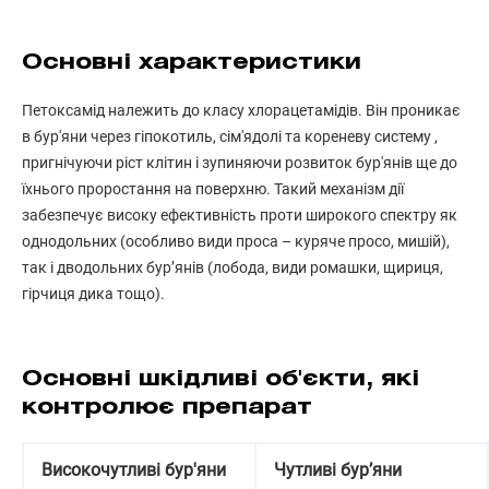
Основні характеристики
Петоксамід належить до класу хлорацетамідів. Він проникає
в бур'яни через гіпокотиль, сім'ядолі та кореневу систему ,
пригнічуючи ріст клітин і зупиняючи розвиток бур'янів ще до
їхнього проростання на поверхню. Такий механізм дії
забезпечує високу ефективність проти широкого спектру як
однодольних (особливо види проса – куряче просо, мишій),
так і дводольних бур’янів (лобода, види ромашки, щириця,
гірчиця дика тощо).
Основні шкідливі об'єкти, які
контролює препарат
Високочутливі бур'яни
Чутливі бур’яни