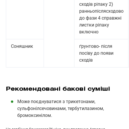
сходів ріпаку 2)
ранньопіслясходово
до фази 4 справжні
листки ріпаку
включно
Соняшник
ґрунтово- після
посіву до появи
сходів
Рекомендовані бакові суміші
Може поєднуватися з трикетонами,
сульфонілсечовинами, тербутилазином,
бромоксинілом.