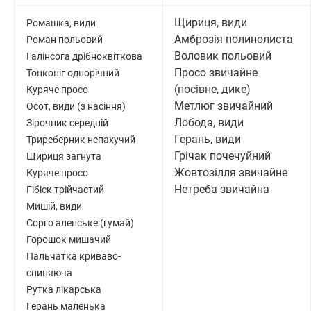
Щириця, види
Ромашка, види
Амброзія полинолиста
Роман польовий
Воловик польовий
Галінсога дрібноквіткова
Просо звичайне
Тонконіг однорічний
(посівне, дике)
Куряче просо
Метлюг звичайний
Осот, види (з насіння)
Лобода, види
Зірочник середній
Герань, види
Триреберник непахучий
Грічак почечуйний
Щириця загнута
Жовтозілля звичайне
Куряче просо
Нетреба звичайна
Гібіск трійчастий
Мишій, види
Сорго алепське (гумай)
Горошок мишачий
Пальчатка криваво-
спиняюча
Рутка лікарська
Герань маленька