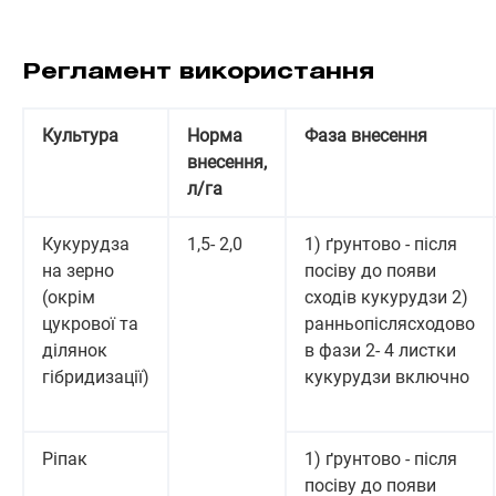
Регламент використання
Культура
Норма
Фаза внесення
внесення,
л/га
Кукурудза
1,5- 2,0
1) ґрунтово - після
на зерно
посіву до появи
(окрім
сходів кукурудзи 2)
цукрової та
ранньопіслясходово
ділянок
в фази 2- 4 листки
гібридизації)
кукурудзи включно
Ріпак
1) ґрунтово - після
посіву до появи