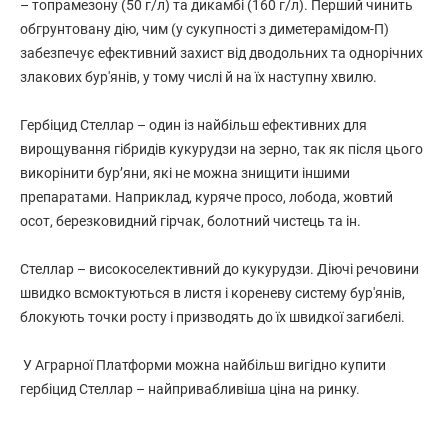
– топрамезону (50 г/л) та дикамбі (160 г/л). Перший чинить
обгрунтовану дію, чим (у сукупності з диметерамідом-П)
забезпечує ефективний захист від дводольних та однорічних
злакових бур'янів, у тому числі й на їх наступну хвилю.
Гербіцид Стеллар – один із найбільш ефективних для
вирощування гібридів кукурудзи на зерно, так як після цього
викорінити бур’яни, які не можна знищити іншими
препаратами. Наприклад, куряче просо, лобода, жовтий
осот, березковидний гірчак, болотний чистець та ін.
Стеллар – високоселективний до кукурудзи. Діючі речовини
швидко всмоктуються в листя і кореневу систему бур'янів,
блокують точки росту і призводять до їх швидкої загибелі.
У Аграрної Платформи можна найбільш вигідно купити
гербіцид Стеллар – найпривабливіша ціна на ринку.