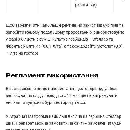
розвитку)
Щоб забезпечити найбільш ефективний захист від бур’янів та
запобігти їхньому подальшому проростанню, використовуйте
у фазі 3-6 листків суміші культур гербіцидів – Стеллар та
Фронтьєр Оптима (0,8-1 л/га), а також додайте Метолат (0,8).
-1 літр на гектар).
Регламент використання
Є застереження щодо використання цього гербіциду. Після
застосування слід у період його 18 місяців не витримувати
висівання цукрових буряків, гороху та сої.
У Аграрна Платформа найбільш вигідна на гербіцид Стеллар
ціна. Препарат можна замовити на сайті – замовлення буде