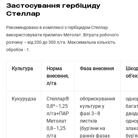
Застосування гербіциду
Стеллар
Рекомендовано в комплексі з гербіцидом Стеллар
використовувати прилипач Метолат. Вітрата робочого
розчину – від 200 до 300 л/га. Максимальна кількість
обробок - 1.
Культура
Норма
Фаза внесення
Шкод
внесення,
об'єк
л/га
Кукурудза
Стеллар®
обприскування
однор
0,8*–1,25
культури у
багат
л/га+ПАР
фазі 3–8
двод
Метолат
листків
однор
0,8–1,25
(бур'яни на
злак
л/га
ранніх фазах
бур'я