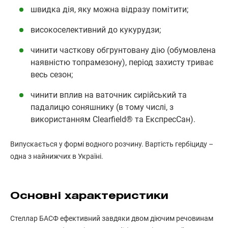
швидка дія, яку можна відразу помітити;
високоселективний до кукурудзи;
чинити часткову обгрунтовану дію (обумовлена ​​
наявністю топрамезону), період захисту триває
весь сезон;
чинити вплив на ваточник сирійський та
падалицю соняшнику (в тому числі, з
використанням Clearfield® та ЕкспресСан).
Випускається у формі водного розчину. Вартість гербіциду –
одна з найнижчих в Україні.
Основні характеристики
Стеллар БАСФ ефективний завдяки двом діючим речовинам