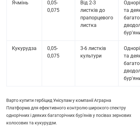
Ячмінь
0,05-
Від 2-3
Однорі
0,075
листків до
та дея
прапорцевого
багато
листка
дводол
бур'ян
Кукурудза
0,05-
3-6 листків
Однорі
0,075
культури
та дея
багато
дводол
бур'ян
Варто купити гербіцид Унісулам у компанії Аграрна
Платформа для ефективного контролю широкого спектру
однорічних і деяких багаторічних бур'янів у посівах зернових
колосових та кукурудзи.