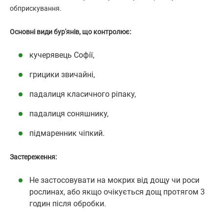
обприскування.
Основні види бур'янів, що контролює:
кучерявець Софії,
грицики звичайні,
падалиця класичного ріпаку,
падалиця соняшнику,
підмаренник чіпкий.
Застереження:
Не застосовувати на мокрих від дощу чи роси
рослинах, або якщо очікується дощ протягом 3
годин після обробки.