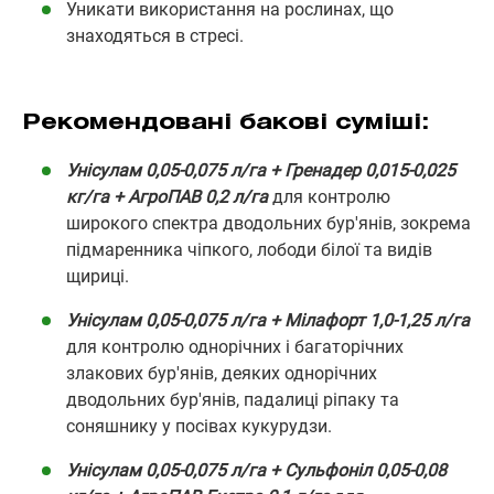
Уникати використання на рослинах, що
знаходяться в стресі.
Рекомендовані бакові суміші:
Унісулам 0,05-0,075 л/га + Гренадер 0,015-0,025
кг/га + АгроПАВ 0,2 л/га
для контролю
широкого спектра дводольних бур'янів, зокрема
підмаренника чіпкого, лободи білої та видів
щириці.
Унісулам 0,05-0,075 л/га + Мілафорт 1,0-1,25 л/га
для контролю однорічних і багаторічних
злакових бур'янів, деяких однорічних
дводольних бур'янів, падалиці ріпаку та
соняшнику у посівах кукурудзи.
Унісулам 0,05-0,075 л/га + Сульфоніл 0,05-0,08