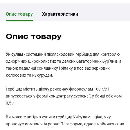
Опис товару
Характеристики
Опис товару
Унісулам
- системний післясходовий гербіцид для контролю
однорічних широколистих та деяких багаторічних бур'янів, а
також падалиці соняшнику і ріпаку в посівах зернових
колосових та кукурудзи.
Гербіцид містить діючу речовину флорасулам 100 г/л і
випускається у формі концентрату суспензії, у банці об'ємом
0,5 л.
Ви можете вигідно купити гербіцид Унісулам – ціна, яку
пропонує компанія Аграрна Платформа, одна з найнижчих на