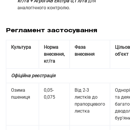
кг/га + АгроПАВ Екстра 0,1 л/га
для
аналогічного контролю.
Регламент застосування
Культура
Норма
Фаза
Цільо
внесення,
внесення
об'єкт
кг/га
Офіційна реєстрація
Озима
0,05-
Від 2-3
Однорі
пшениця
0,075
листків до
та дея
прапорцевого
багато
листка
дводол
бур'ян