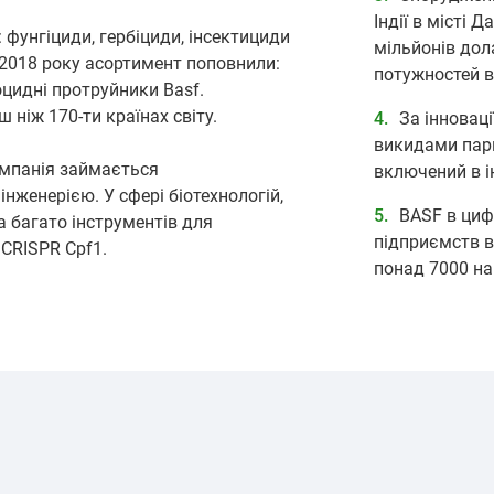
Індії в місті 
 фунгіциди, гербіциди, інсектициди
мільйонів дол
 2018 року асортимент поповнили:
потужностей в 
оцидні протруйники Basf.
ш ніж 170-ти країнах світу.
За інноваці
викидами парн
омпанія займається
включений в і
нженерією. У сфері біотехнологій,
BASF в циф
а багато інструментів для
підприємств в 
 CRISPR Cpf1.
понад 7000 на