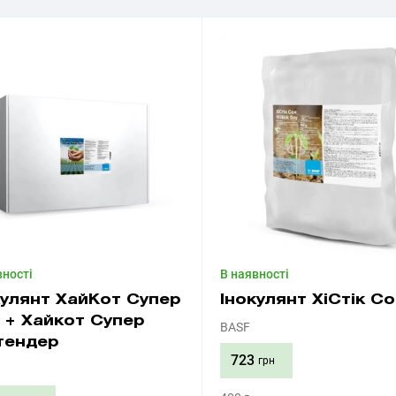
вності
В наявності
кулянт ХайКот Супер
Інокулянт ХіСтік С
 + Хайкот Супер
BASF
тендер
723
грн