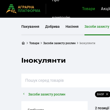
Товари
Акці
компанію
Пакування
Добрива
Насіння
Засоби захисту
Товари
Засоби захисту рослин
Інокулянти
Інокулянти
Засоби захисту рослин
BASF
2 позиції