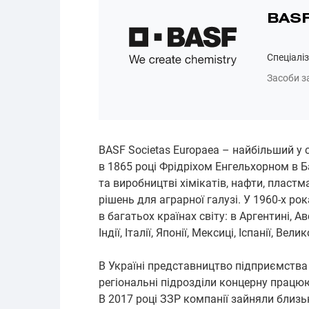
BAS
Спеціаліз
Засоби з
BASF Societas Europaea – найбільший у с
в 1865 році Фрідріхом Енгельхорном в Ба
та виробництві хімікатів, нафти, пластм
рішень для аграрної галузі. У 1960-х р
в багатьох країнах світу: в Аргентині, Авс
Індії, Італії, Японії, Мексиці, Іспанії, Вел
В Україні представництво підприємства з
регіональні підрозділи концерну працюю
В 2017 році ЗЗР компанії зайняли близь