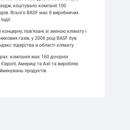
Дахедж, коштувало компанії 100
арів. Всього BASF має 8 виробничих
Індії.
ї концерну, пов'язані зі зміною клімату і
икових газів, у 2006 році BASF був
ндекс лідерства в області клімату.
рах: компанія має 160 дочірніх
Європі, Америці та Азії та виробляє
йменувань продуктів.