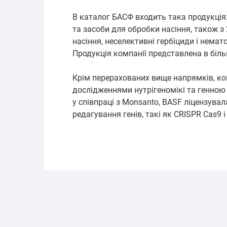
В каталог БАСФ входить така продукція:
та засоби для обробки насіння, також з
насіння, неселективні гербіциди і немат
Продукція компанії представлена ​​в біль
Крім перерахованих вище напрямків, к
дослідженнями нутрігеномікі та генною і
у співпраці з Monsanto, BASF ліцензувал
редагування генів, такі як CRISPR Cas9 і