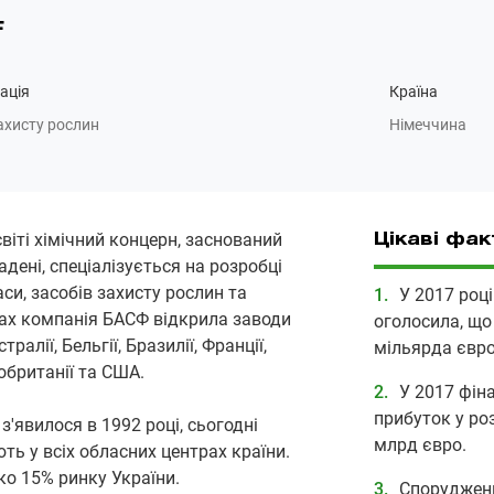
F
ація
Країна
ахисту рослин
Німеччина
віті хімічний концерн, заснований
Цікаві фак
дені, спеціалізується на розробці
аси, засобів захисту рослин та
У 2017 роц
оках компанія БАСФ відкрила заводи
оголосила, що 
тралії, Бельгії, Бразилії, Франції,
мільярда євро
икобританії та США.
У 2017 фін
прибуток у роз
'явилося в 1992 році, сьогодні
млрд євро.
ть у всіх обласних центрах країни.
ко 15% ринку України.
Спорудженн