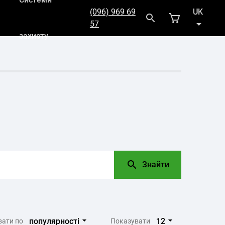
(096) 969 69
UK
57
захисту
RU
Знайти
популярності
12
вати по
Показувати