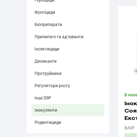
Гербіциди
Фунгіциди
Біопрепарати
Прилипачі та ад`юванти
Інсектициди
Десиканти
Протруйники
Регулятори росту
В ная
Інші ЗЗР
Іно
Інокулянти
Соя
Екс
Родентициди
BASF