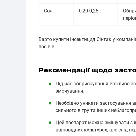
Соя
0,20-0,25
Обпр
періо
Варто купити інсектицид Сінтак у компан
посівів.
Рекомендації щодо заст
Під час обприскування важливо за
змочування.
Необхідно уникати застосування ак
сильного вітру та інших неблагопр
Цей препарат можна змішувати з
відповідних культурах, але слід пер