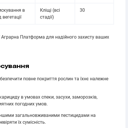
искування в
Кліщі (всі
30
д вегетації
стадії)
ії Аграрна Платформа для надійного захисту ваших
осування
безпечити повне покриття рослин та їхнє належне
арициду в умовах спеки, засухи, заморозків,
иятних погодних умов.
 іншими загальновживаними пестицидами на
евіряти їх сумісність.