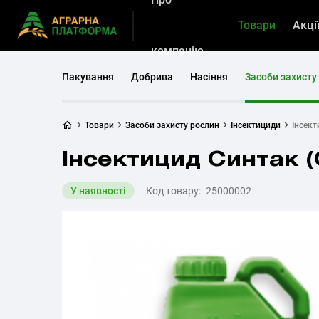
Товари
Акці
компанію
Пакування
Добрива
Насіння
Засоби захисту
Товари
Засоби захисту рослин
Інсектициди
Інсект
Інсектицид Синтак (
У наявності
Код товару:
25000002