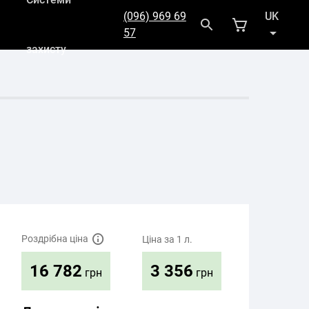
(096) 969 69
UK
57
захисту
RU
Роздрібна ціна
Ціна за 1 л.
3 356
16 782
грн
грн