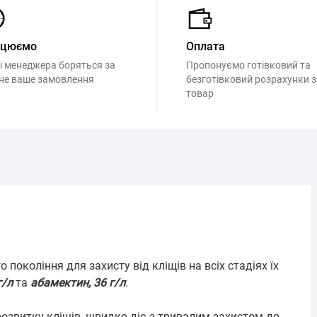
ацюємо
Оплата
і менеджера боряться за
Пропонуємо готівковий та
не ваше замовлення
безготівковий розрахунки з
товар
покоління для захисту від кліщів на всіх стадіях їх
г/л
та
абамектин, 36 г/л
.
розвитку кліщів, швидко діє з тривалим захистом до