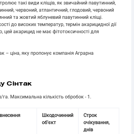
нтролює такі види кліщів, як звичайний павутинний,
инний, червоний, атлантичний, глодовий, червоний
инний та жовтий яблуневий павутинний кліщі.
ості до високих температур, термін акарицидної дії
го, цей акарицид не має фітотоксичності для
ак – ціна, яку пропонує компанія Аграрна
у Сінтак
/га. Максимальна кількість обробок - 1.
внесення
Шкодочинний
Строк
об'єкт
очікування,
днів