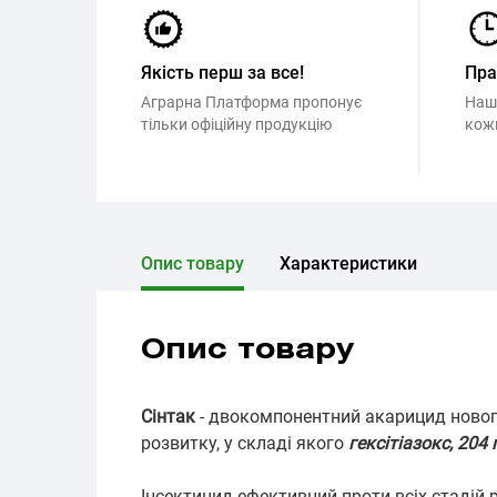
Якість перш за все!
Пр
Аграрна Платформа пропонує
Наш
тільки офіційну продукцію
кож
Опис товару
Характеристики
Опис товару
Сінтак
- двокомпонентний акарицид нового 
розвитку, у складі якого
гексітіазокс, 204 
Інсектицид ефективний проти всіх стадій 