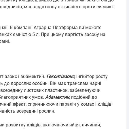
шкідників, має додаткову активність проти сисних і
нзії. В компанії Аграрна Платформа ви можете
анках ємністю 5 л. При цьому вартість засобу на
аїні.
итіазокс і абамектин.
Гекситіазокс
, інгібітор росту
ць до дорослих особин. Він має трансламінарні
 всередину листових пластинок, забезпечуючи
еблагоприятних умов.
Абамектин
, подібний до
чний ефект, спричинюючи параліч у комах і кліщів.
вність всередині рослин.
ми розвитку кліщів, включаючи яйця, личинки,