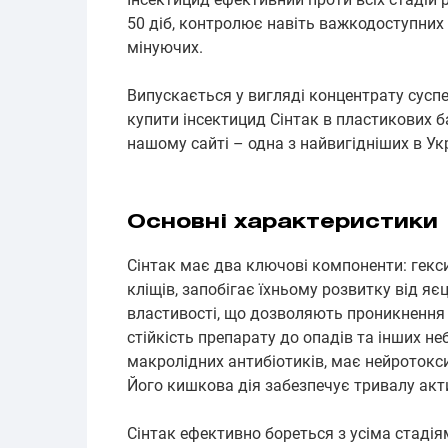
50 діб, контролює навіть важкодоступних 
мінуючих.
Випускається у вигляді концентрату суспе
купити інсектицид Сінтак в пластикових б
нашому сайті – одна з найвигідніших в Укр
Основні характеристики
Сінтак має два ключові компоненти: гекс
кліщів, запобігає їхньому розвитку від яє
властивості, що дозволяють проникнення
стійкість препарату до опадів та інших н
макролідних антибіотиків, має нейротокси
Його кишкова дія забезпечує тривалу акти
Сінтак ефективно бореться з усіма стадія