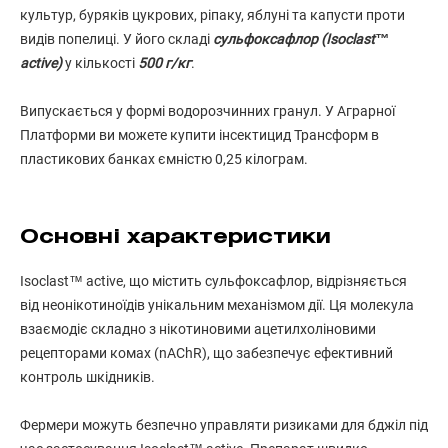
культур, буряків цукрових, ріпаку, яблуні та капусти проти
видів попелиці. У його складі
сульфоксафлор (Isoclast™
active)
у кількості
500 г/кг
.
Випускається у формі водорозчинних гранул. У Аграрної
Платформи ви можете купити інсектицид Трансформ в
пластикових банках ємністю 0,25 кілограм.
Основні характеристики
Isoclast™ active, що містить сульфоксафлор, відрізняється
від неонікотиноїдів унікальним механізмом дії. Ця молекула
взаємодіє складно з нікотиновими ацетилхоліновими
рецепторами комах (nAChR), що забезпечує ефективний
контроль шкідників.
Фермери можуть безпечно управляти ризиками для бджіл під