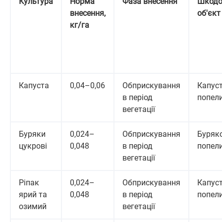
Культура
Норма
Фаза внесення
Шкодо
внесення,
об'єкт
кг/га
Капуста
0,04–0,06
Обприскування
Капус
в період
попел
вегетації
Буряки
0,024–
Обприскування
Буряк
цукрові
0,048
в період
попел
вегетації
Ріпак
0,024–
Обприскування
Капус
ярий та
0,048
в період
попел
озимий
вегетації