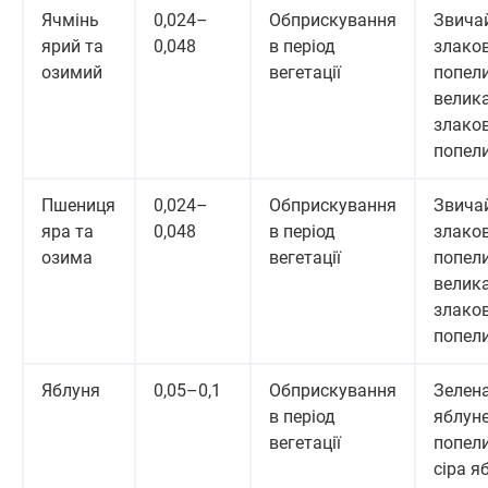
Ячмінь
0,024–
Обприскування
Звича
ярий та
0,048
в період
злако
озимий
вегетації
попели
велик
злако
попел
Пшениця
0,024–
Обприскування
Звича
яра та
0,048
в період
злако
озима
вегетації
попели
велик
злако
попел
Яблуня
0,05–0,1
Обприскування
Зелен
в період
яблун
вегетації
попели
сіра я