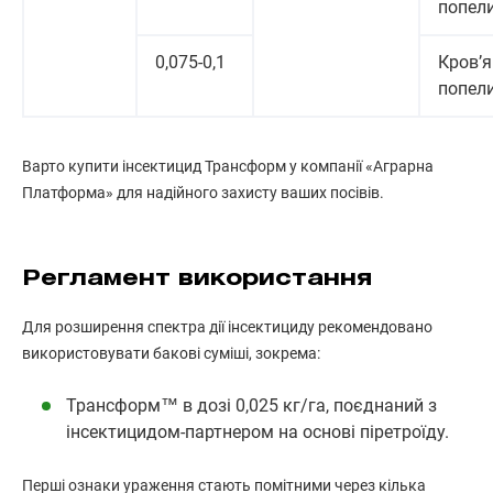
попел
0,075-0,1
Кров’
попел
Варто купити інсектицид Трансформ у компанії «Аграрна
Платформа» для надійного захисту ваших посівів.
Регламент використання
Для розширення спектра дії інсектициду рекомендовано
використовувати бакові суміші, зокрема:
Трансформ™ в дозі 0,025 кг/га, поєднаний з
інсектицидом-партнером на основі піретроїду.
Перші ознаки ураження стають помітними через кілька