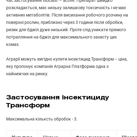
час застосування Isoclast™ active. Препарат швидко
розкладається, має низьку залишкову токсичність і не має
активних метаболітів. Після висихання робочого розчину на
поверхні рослин, приблизно через 3 години після обробки,
ризик для бджіл дуже низький. Проте слід уникати прямого
потрапляння на бджіл для максимального захисту цих
комах.
Аграрії можуть вигідно купити інсектицид Трансформ – ціна,
яку пропонує компанія Аграрна Платформа одна з
найнижчих на ринку.
Застосування інсектициду
Трансформ
Максимальна кільксть обробок - 3.