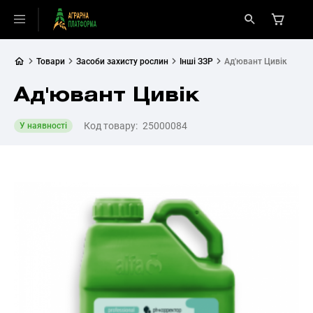
Товари
Засоби захисту рослин
Інші ЗЗР
Ад'ювант Цивік
Ад'ювант Цивік
Код товару:
25000084
У наявності