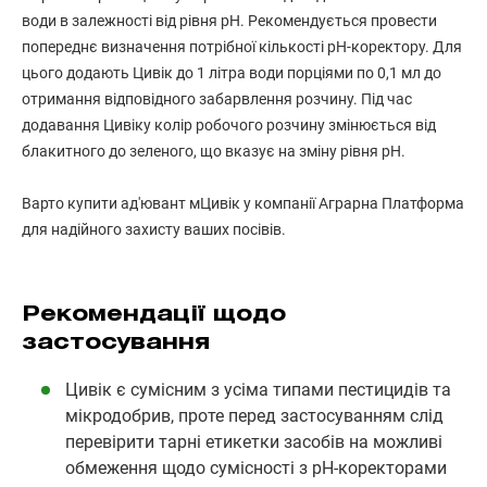
води в залежності від рівня pH. Рекомендується провести
попереднє визначення потрібної кількості pH-коректору. Для
цього додають Цивік до 1 літра води порціями по 0,1 мл до
отримання відповідного забарвлення розчину. Під час
додавання Цивіку колір робочого розчину змінюється від
блакитного до зеленого, що вказує на зміну рівня pH.
Варто купити ад'ювант мЦивік у компанії Аграрна Платформа
для надійного захисту ваших посівів.
Рекомендації щодо
застосування
Цивік є сумісним з усіма типами пестицидів та
мікродобрив, проте перед застосуванням слід
перевірити тарні етикетки засобів на можливі
обмеження щодо сумісності з pH-коректорами