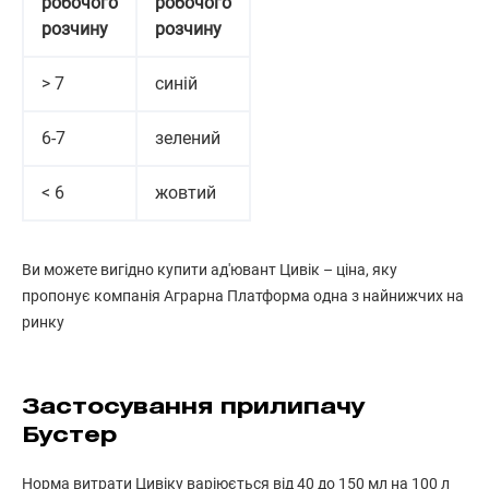
робочого
робочого
розчину
розчину
> 7
синій
6-7
зелений
< 6
жовтий
Ви можете вигідно купити ад'ювант Цивік – ціна, яку
пропонує компанія Аграрна Платформа одна з найнижчих на
ринку
Застосування прилипачу
Бустер
Норма витрати Цивіку варіюється від 40 до 150 мл на 100 л