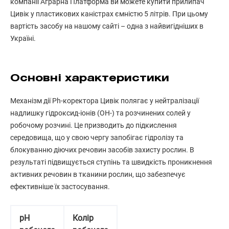
компанії Аграрна Платформа ви можете купити прилипач
Цивік у пластикових каністрах ємністю 5 літрів. При цьому
вартість засобу на нашому сайті – одна з найвигідніших в
Україні.
Основні характеристики
Механізм дії Ph-коректора Цивік полягає у нейтралізації
надлишку гідроксид-іонів (OH-) та розчинених солей у
робочому розчині. Це призводить до підкислення
середовища, що у свою чергу запобігає гідролізу та
блокуванню діючих речовин засобів захисту рослин. В
результаті підвищується ступінь та швидкість проникнення
активних речовин в тканини рослин, що забезпечує
ефективніше їх застосування.
рН
Колір