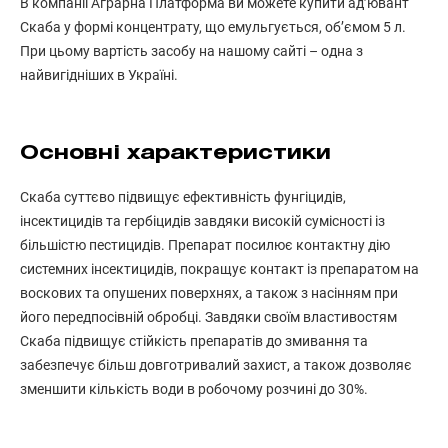
В компанії Аграрна Платформа ви можете купити ад’ювант
Скаба у формі концентрату, що емульгується, об’ємом 5 л.
При цьому вартість засобу на нашому сайті – одна з
найвигідніших в Україні.
Основні характеристики
Скаба суттєво підвищує ефективність фунгіцидів,
інсектицидів та гербіцидів завдяки високій сумісності із
більшістю пестицидів. Препарат посилює контактну дію
системних інсектицидів, покращує контакт із препаратом на
воскових та опушених поверхнях, а також з насінням при
його передпосівній обробці. Завдяки своїм властивостям
Скаба підвищує стійкість препаратів до змивання та
забезпечує більш довготривалий захист, а також дозволяє
зменшити кількість води в робочому розчині до 30%.