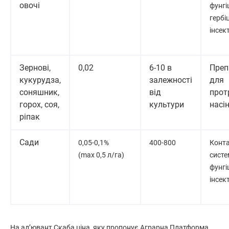
овочі
фунгі
гербі
інсек
Зернові,
0,02
6-10 в
Преп
кукурудза,
залежності
для
соняшник,
від
прот
горох, соя,
культури
насі
ріпак
Сади
0,05-0,1%
400-800
Конта
(max 0,5 л/га)
систе
фунгі
інсек
На ад’ювант Скаба ціна, яку пропонує Аграрна Платформа,