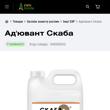
Товари
Засоби захисту рослин
Інші ЗЗР
Ад'ювант Скаба
Ад'ювант Скаба
Код товару:
34000062
У наявності