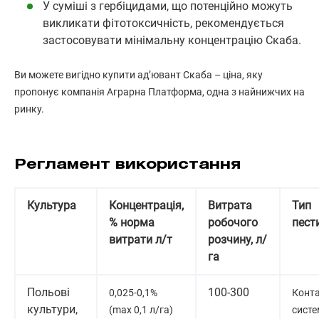
У суміші з гербіцидами, що потенційно можуть
викликати фітотоксичність, рекомендується
застосовувати мінімальну концентрацію Скаба.
Ви можете вигідно купити ад’ювант Скаба – ціна, яку
пропонує компанія Аграрна Платформа, одна з найнижчих на
ринку.
Регламент використання
Культура
Концентрація,
Витрата
Тип
% норма
робочого
пест
витрати л/т
розчину, л/
га
Польові
100-300
0,025-0,1%
Конта
культури,
(max 0,1 л/га)
систе