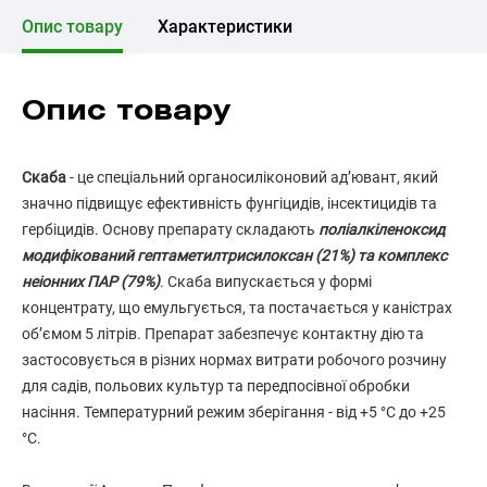
Опис товару
Характеристики
Опис товару
Скаба
- це спеціальний органосиліконовий ад’ювант, який
значно підвищує ефективність фунгіцидів, інсектицидів та
гербіцидів. Основу препарату складають
поліалкіленоксид
модифікований гептаметилтрисилоксан (21%) та комплекс
неіонних ПАР (79%)
. Скаба випускається у формі
концентрату, що емульгується, та постачається у каністрах
об’ємом 5 літрів. Препарат забезпечує контактну дію та
застосовується в різних нормах витрати робочого розчину
для садів, польових культур та передпосівної обробки
насіння. Температурний режим зберігання - від +5 °С до +25
°С.