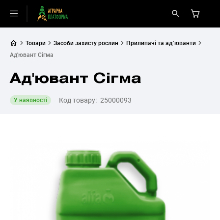
Товари
Засоби захисту рослин
Прилипачі та ад`юванти
Ад'ювант Сігма
Ад'ювант Сігма
Код товару:
25000093
У наявності