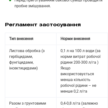
Перед приготуванням бакової суміші проводити
пробне змішування.
Регламент застосування
Тип внесення
Норми внесення
Листова обробка (з
0,1 л на 100 л води (за
гербіцидами,
норми витрат робочої
фунгіцидами,
рідини 200-300 л/га )
інсектицидами)
Якщо
використовується
менша кількість
робочої рідини – не
менше 0,2 л/га
Разом з грунтовими
0,4-0,8 л/га (залежно