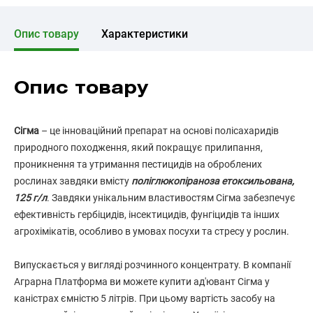
Опис товару
Характеристики
Опис товару
Сігма
– це інноваційний препарат на основі полісахаридів
природного походження, який покращує прилипання,
проникнення та утримання пестицидів на оброблених
рослинах завдяки вмісту
поліглюкопіраноза етоксильована,
125 г/л
. Завдяки унікальним властивостям Сігма забезпечує
ефективність гербіцидів, інсектицидів, фунгіцидів та інших
агрохімікатів, особливо в умовах посухи та стресу у рослин.
Випускається у вигляді розчинного концентрату. В компанії
Аграрна Платформа ви можете купити ад'ювант Сігма у
каністрах ємністю 5 літрів. При цьому вартість засобу на