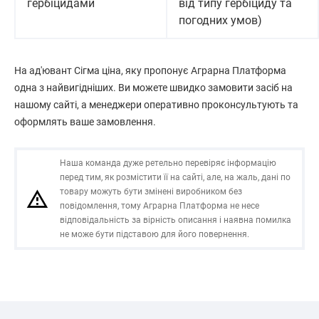
гербіцидами
від типу гербіциду та
погодних умов)
На ад'ювант Сігма ціна, яку пропонує Аграрна Платформа
одна з найвигідніших. Ви можете швидко замовити засіб на
нашому сайті, а менеджери оперативно проконсультують та
оформлять ваше замовлення.
Наша команда дуже ретельно перевіряє інформацію
перед тим, як розмістити її на сайті, але, на жаль, дані по
товару можуть бути змінені виробником без
повідомлення, тому Аграрна Платформа не несе
відповідальність за вірність описання і наявна помилка
не може бути підставою для його повернення.