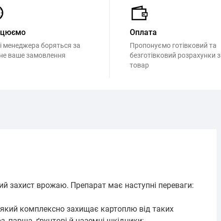
ацюємо
Оплата
і менеджера боряться за
Пропонуємо готівковий та
не ваше замовлення
безготівковий розрахунки з
товар
ий захист врожаю. Препарат має наступні переваги:
 який комплексно захищає картоплю від таких
з, парша, ґрунтові й наземні шкідники;