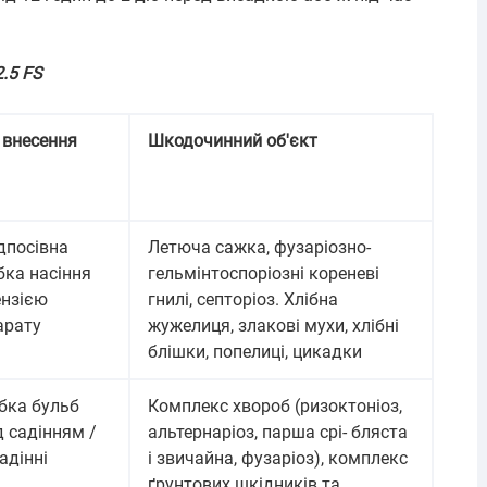
.5 FS
 внесення
Шкодочинний об'єкт
дпосівна
Летюча сажка, фузаріозно-
бка насіння
гельмінтоспоріозні кореневі
ензією
гнилі, септоріоз. Хлібна
арату
жужелиця, злакові мухи, хлібні
блішки, попелиці, цикадки
бка бульб
Комплекс хвороб (ризоктоніоз,
д садінням /
альтернаріоз, парша срі- бляста
адінні
і звичайна, фузаріоз), комплекс
ґрунтових шкідників та