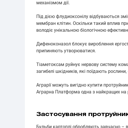
механізмом дії.
Під дією флудиоксонілу відбуваються змін
мембран клітин. Оскільки такий вплив п
володіє унікальною біологічною ефективн
Дифеноконазол блокує вироблення ергостер
припиняють утворюватися.
Тіаметоксам руйнує нервову систему кома
загибелі шкідників, які поїдають рослини,
Аграрії можуть вигідно купити протруйник
Аграрна Платформа одна з найкращих на 
Застосування протруйник
Бульби картоплі обробляють завчасно – ві