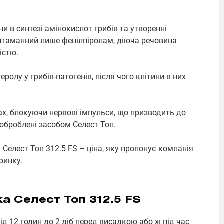
и в синтезі амінокислот грибів та утворенні
ритаманний лише фенілпіролам, діюча речовина
істю.
олу у грибів-патогенів, після чого клітини в них
х, блокуючи нервові імпульси, що призводить до
 оброблені засобом Селест Топ.
 Селест Топ 312.5 FS – ціна, яку пропонує компанія
ринку.
а Селест Топ 312.5 FS
д 12 годин до 2 діб перед висадкою або ж під час