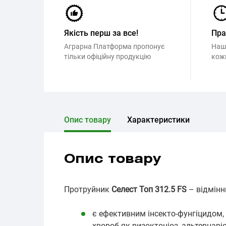
Якість перш за все!
Пр
Аграрна Платформа пропонує
Наш
тільки офіційну продукцію
кож
Опис товару
Характеристики
Опис товару
Протруйник
Селест Топ 312.5 FS
– відмінн
є ефективним інсекто-фунгіцидом,
хвороб як ризоктоніоз, альтернаріо