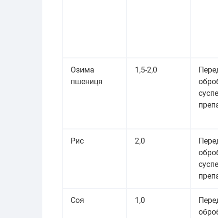
Озима
1,5-2,0
Пере
пшениця
обро
сусп
преп
Рис
2,0
Пере
оброб
сусп
преп
Соя
1,0
Пере
обро