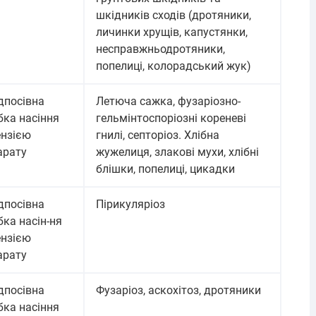
шкідників сходів (дротяники,
личинки хрущів, капустянки,
несправжньодротяники,
попелиці, колорадський жук)
дпосівна
Летюча сажка, фузаріозно-
бка насіння
гельмінтоспоріозні кореневі
ензією
гнилі, септоріоз. Хлібна
арату
жужелиця, злакові мухи, хлібні
блішки, попелиці, цикадки
дпосівна
Пірикуляріоз
ка насін-ня
ензією
арату
дпосівна
Фузаріоз, аскохітоз, дротяники
бка насіння