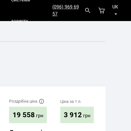
(096) 969 69
UK
57
захисту
RU
Роздрібна ціна
Ціна за 1 л.
3 912
19 558
грн
грн