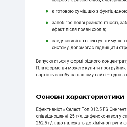
є готовою сумішшю з фунгіцидною
запобігає появі резистентності, з
ефект після появи сходів;
завдяки «вігор-ефекту» стимулює 
систему, допомагає підвищити стр
Випускається у формі рідкого концентрат
Платформа ви можете купити протруйник С
вартість засобу на нашому сайті – одна з 
Основні характеристики
Ефективність Селест Топ 312.5 FS Синген
співвідношенні 25 г/л, дифеноконазол у сп
262,5 г/л, що належать до хімічної групи ф