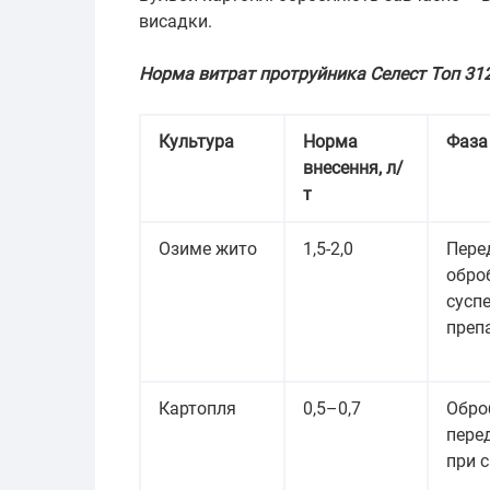
висадки.
Норма витрат протруйника Селест Топ 312
Культура
Норма
Фаза
внесення, л/
т
Озиме жито
1,5-2,0
Пере
обро
сусп
преп
Картопля
0,5–0,7
Обро
пере
при с