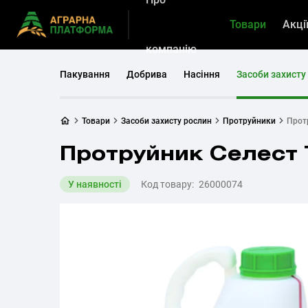
Товари
Акці
компанію
Пакування
Добрива
Насіння
Засоби захисту
Товари
Засоби захисту рослин
Протруйники
Прот
Протруйник Селест 
У наявності
Код товару:
26000074