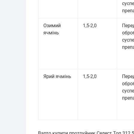
сусп
преп
Озимий
1,5-2,0
Пере
ячмінь
обро
сусп
преп
Ярий ячмінь
1,5-2,0
Пере
обро
сусп
преп
Варто купити протруйник Селест Топ 312.5