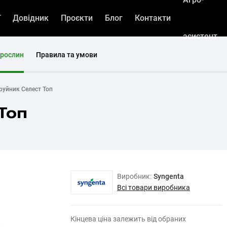
ї
Довідник
Проєкти
Блог
Контакти
асистент
 рослин
Правила та умови
руйник Селест Топ
Топ
Виробник:
Syngenta
Всі товари виробника
Кінцева ціна залежить від обраних