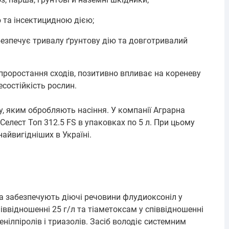
 та інсектицидною дією;
абезпечує тривалу ґрунтову дію та довготривалий
проростання сходів, позитивно впливає на кореневу
есостійкість рослин.
у, яким обробляють насіння. У компанії Аграрна
елест Топ 312.5 FS в упаковках по 5 л. При цьому
найвигідніших в Україні.
та забезпечують діючі речовини флудиоксоніл у
іввідношенні 25 г/л та тіаметоксам у співвідношенні
енілпіролів і триазолів. Засіб володіє системним