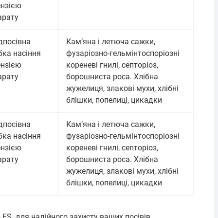
ензією
арату
дпосівна
Кам’яна і летюча сажки,
бка насіння
фузаріозно-гельмінтоспоріозні
ензією
кореневі гнилі, септоріоз,
арату
борошниста роса. Хлібна
жужелиця, злакові мухи, хлібні
блішки, попелиці, цикадки
дпосівна
Кам’яна і летюча сажки,
бка насіння
фузаріозно-гельмінтоспоріозні
ензією
кореневі гнилі, септоріоз,
арату
борошниста роса. Хлібна
жужелиця, злакові мухи, хлібні
блішки, попелиці, цикадки
 FS для надійного захисту ваших посівів.