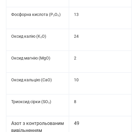
Фосфорна кислота (P₂O₅)
13
Оксид калію (K₂O)
24
Оксид магнію (MgO)
2
Оксид кальцію (CaO)
10
Триоксид сірки (SO₃)
8
Азот з контрольованим
49
вивільненням