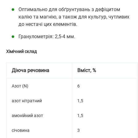
Оптимально для обґрунтувань з дефіцитом
калію та магнію, а також для культур, чутливих
до нестачі цих елементів.
Гранулометрія: 2,5-4 мм.
Хімічний склад
Діюча речовина
Вміст, %
Азот (N)
6
азот нітратний
1,5
амонійний азот
1,5
січовина
3