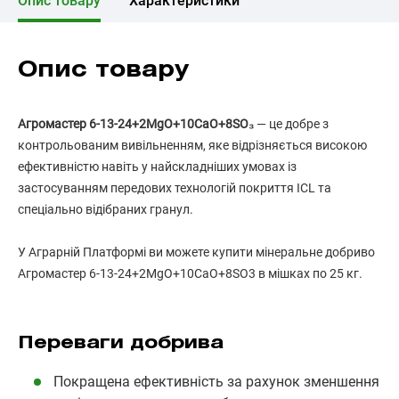
Опис товару
Характеристики
Опис товару
Агромастер 6-13-24+2MgO+10CaO+8SO₃
— це добре з
контрольованим вивільненням, яке відрізняється високою
ефективністю навіть у найскладніших умовах із
застосуванням передових технологій покриття ICL та
спеціально відібраних гранул.
У Аграрній Платформі ви можете купити мінеральне добриво
Агромастер 6-13-24+2MgO+10CaO+8SO3 в мішках по 25 кг.
Переваги добрива
Покращена ефективність за рахунок зменшення