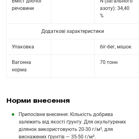
Вміст діючої
N (загального
речовини
азоту): 34,40
%
Додаткові характеристики
Упаковка
біг-бег, мішок
Вагонна
70 тонн
норма
Норми внесення
Припосівне внесення: Кількість добрива
залежить від якості ґрунту. Для окультурених
ділянок використовують 20-30 г/м², для
виснажених ґрунтів — 35-50 г/м².