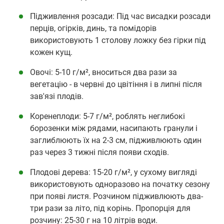
Підживлення розсади: Під час висадки розсади
перців, огірків, динь, та помідорів
використовують 1 столову ложку без гірки під
кожен кущ.
Овочі: 5-10 г/м², вноситься два рази за
вегетацію - в червні до цвітіння і в липні після
зав'язі плодів.
Коренеплоди: 5-7 г/м², роблять неглибокі
борозенки між рядами, насипають гранули і
заглиблюють їх на 2-3 см, підживлюють один
раз через 3 тижні після появи сходів.
Плодові дерева: 15-20 г/м², у сухому вигляді
використовують одноразово на початку сезону
при появі листя. Розчином підживлюють два-
три рази за літо, під корінь. Пропорція для
розчину: 25-30 г на 10 літрів води.