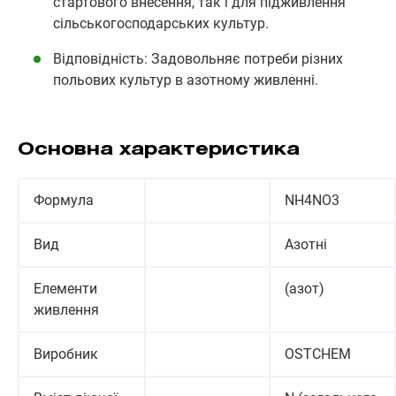
стартового внесення, так і для підживлення
сільськогосподарських культур.
Відповідність: Задовольняє потреби різних
польових культур в азотному живленні.
Основна характеристика
Формула
NH4NO3
Вид
Азотні
Елементи
(азот)
живлення
Виробник
OSTCHEM