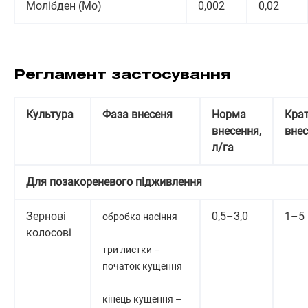
Молібден (Mo)
0,002
0,02
Регламент застосування
Культура
Фаза внесеня
Норма
Крат
внесення,
вне
л/га
Для позакореневого підживлення
Зернові
0,5–3,0
1–5
обробка насіння
колосові
три листки –
початок кущення
кінець кущення –