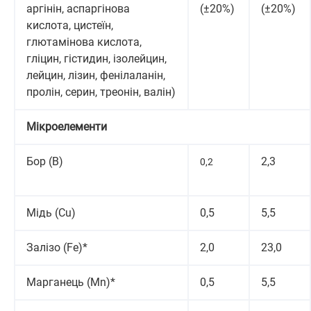
аргінін, аспаргінова
(±20%)
(±20%)
кислота, цистеїн,
глютамінова кислота,
гліцин, гістидин, ізолейцин,
лейцин, лізин, фенілаланін,
пролін, серин, треонін, валін)
Мікроелементи
Бор (В)
2,3
0,2
Мідь (Cu)
0,5
5,5
Залізо (Fe)*
2,0
23,0
Марганець (Mn)*
0,5
5,5