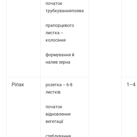
початок
трубкуванняпоява
прапорцевого
листка –
колосіння
формування й
налив зерна
Ріпак
1–4
розетка – 6-8
листків
початок
відновлення
вегетації
стеблування