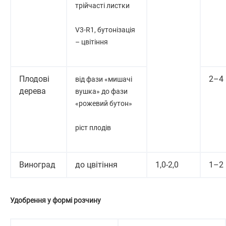
трійчасті листки
V3-R1, бутонізація
– цвітіння
Плодові
2–4
від фази «мишачі
дерева
вушка» до фази
«рожевий бутон»
ріст плодів
Виноград
до цвітіння
1,0-2,0
1–2
Удобрення у формі розчину