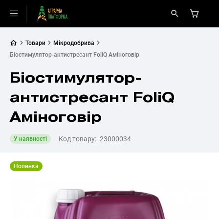
Товари
Мікродобрива
Біостимулятор-антистресант FoliQ Аміноговір
Біостимулятор-
антистресант FoliQ
Аміноговір
Код товару:
23000034
У наявності
Новинка