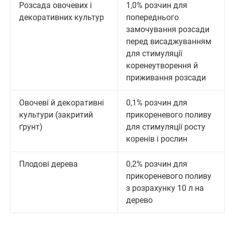
Розсада овочевих і
1,0% розчин для
декоративних культур
попереднього
замочування розсади
перед висаджуванням
для стимуляції
коренеутворення й
приживання розсади
Овочеві й декоративні
0,1% розчин для
культури (закритий
прикореневого поливу
ґрунт)
для стимуляції росту
коренів і рослин
Плодові дерева
0,2% розчин для
прикореневого поливу
з розрахунку 10 л на
дерево