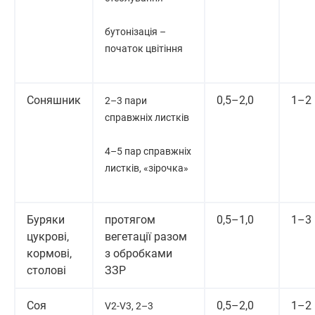
бутонізація –
початок цвітіння
Соняшник
0,5–2,0
1–2
2–3 пари
справжніх листків
4–5 пар справжніх
листків, «зірочка»
Буряки
протягом
0,5–1,0
1–3
цукрові,
вегетації разом
кормові,
з обробками
столові
ЗЗР
Соя
0,5–2,0
1–2
V2-V3, 2–3