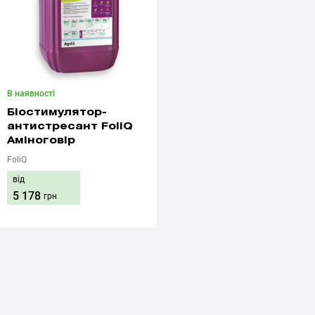
В наявності
Біостимулятор-
антистресант FoliQ
Аміноговір
FoliQ
від
5 178
грн