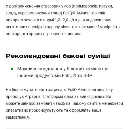
У разі виникнення стресових умов (приморозків, посухи,
граду, перезволоження тощо) FoliQ® Аміновігор слід
використовувати в нормі 1,0–2,0 л/га для недопущення
негативних наслідків одразу після того, як мине ймовірність
повторного прояву стресового чинника.
Рекомендовані бакові суміші
Можливе поєднання у бакових сумішах із
іншими продуктами FoliQ® та ЗЗР.
На біостимулятор-антистресант FoliQ Аміногові ціна, яку
пропонує Аграрна Платформа одна з найвигідніших. Ви
можете швидко замовити засіб на нашому сайті, а менеджери
оперативно проконсультують та оформлять ваше
замовлення.