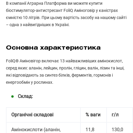
В компанії Аграрна Платформа ви можете купити
біостимулятор-антистресант FoliQ Аміноговір у каністрах
ємністю 10 літрів. При цьому вартість засобу на нашому сайті
– одна з найвигідніших в Україні.
Основна характеристика
FoliQ® Аміновігор включає 13 найважливіших амінокислот,
серед яких: аланін, лейцин, пролін, гліцин, валін, лізин та інші,
які відповідають за синтез білків, ферментів, гормонів і
енергообмін у рослинах.
Склад:
Органічні складові
% ваги
г/л
Амінокислоти (аланін,
11,8
130,0