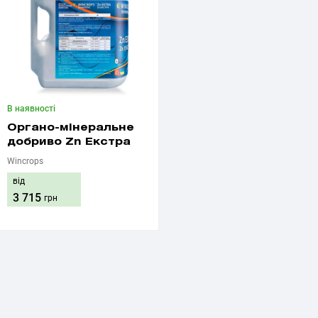
В наявності
Органо-мінеральне
добриво Zn Екстра
Wincrops
від
3 715
грн