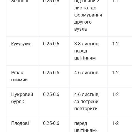
Зернові
0,25-0,6
від появи 2
1-2
листка до
формування
другого
вузла
0,25-0,6
3-8 листків;
1-2
Кукурудза
перед
цвітінням
Ріпак
0,25-0,6
4-6 листків
1-2
озимий
Цукровий
0,25-0,6
4-6 листків;
1-2
буряк
за потреби
повторити
Плодові
0,25-0,6
перед
1-2
цвітінням-