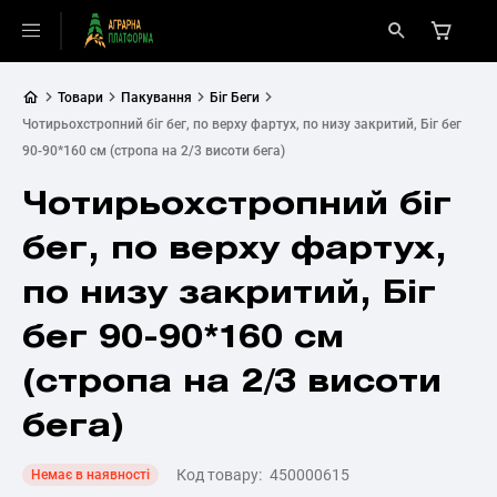
Товари
Пакування
Біг Беги
Чотирьохстропний біг бег, по верху фартух, по низу закритий, Біг бег
90-90*160 см (стропа на 2/3 висоти бега)
Чотирьохстропний біг
бег, по верху фартух,
по низу закритий, Біг
бег 90-90*160 см
(стропа на 2/3 висоти
бега)
Код товару:
450000615
Немає в наявності