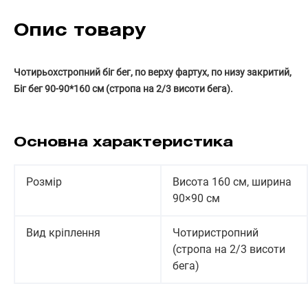
Опис товару
Чотирьохстропний біг бег, по верху фартух, по низу закритий,
Біг бег 90-90*160 см (стропа на 2/3 висоти бега).
Основна характеристика
Розмір
Висота 160 см, ширина
90×90 см
Вид кріплення
Чотиристропний
(стропа на 2/3 висоти
бега)