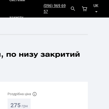
(096) 969 69
UK
57
захисту
RU
, по низу закритий
Роздрібна ціна
275
грн