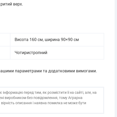
критий верх.
Висота 160 см, ширина 90×90 см
Чотиристропний
 вашими параметрами та додатковими вимогами.
нформацію перед тим, як розмістити її на сайті, але, на
нені виробником без повідомлення, тому Аграрна
 вірність описання і наявна помилка не може бути