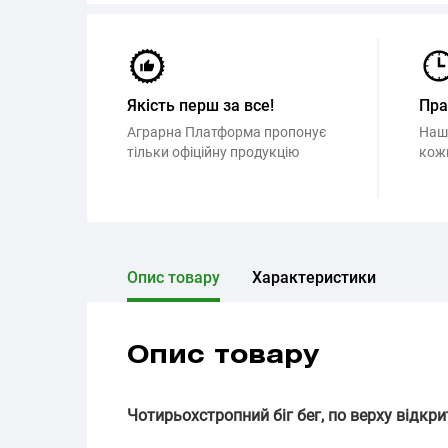
Якість перш за все!
Пр
Аграрна Платформа пропонує
Наш
тільки офіційну продукцію
кож
Опис товару
Характеристики
Опис товару
Чотирьохстропний біг бег, по верху відкрит