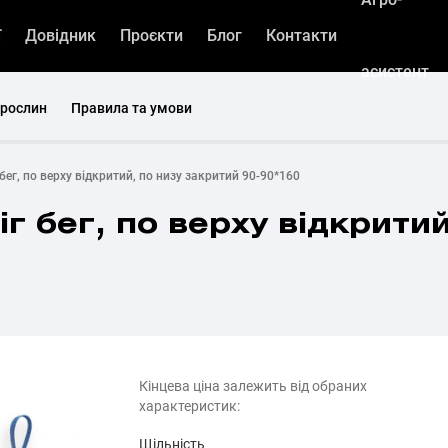
ї
Довідник
Проєкти
Блог
Контакти
асистент
 рослин
Правила та умови
бег, по верху відкритий, по низу закритий 90-90*160
г бег, по верху відкритий
Кінцева ціна залежить від обраних
характеристик:
Щільність