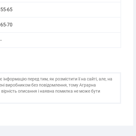
55-65
65-70
-
нформацію перед тим, як розмістити її на сайті, але, на
нені виробником без повідомлення, тому Аграрна
 вірність описання і наявна помилка не може бути