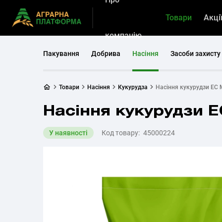
Товари
Акці
компанію
Пакування
Добрива
Насіння
Засоби захисту
Товари
Насіння
Кукурудза
Насіння кукурудзи ЕС
Насіння кукурудзи 
У наявності
Код товару:
45000224