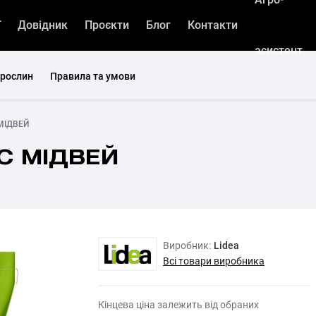
ї
Довідник
Проєкти
Блог
Контакти
асистент
 рослин
Правила та умови
 МІДВЕЙ
ЕС МІДВЕЙ
Виробник:
Lidea
Всі товари виробника
Кінцева ціна залежить від обраних