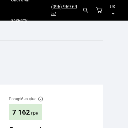
(096) 969 69
UK
57
захисту
RU
Роздрібна ціна
7 162
грн