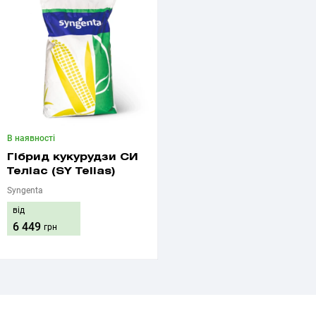
В наявності
Гібрид кукурудзи СИ
Теліас (SY Telias)
Syngenta
від
6 449
грн