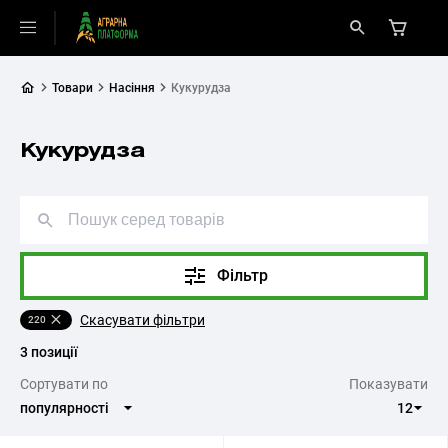
Товари
Насіння
Кукурудза
Кукурудза
Фільтр
Скасувати фільтри
220
3 позиції
Cортувати по
Показувати