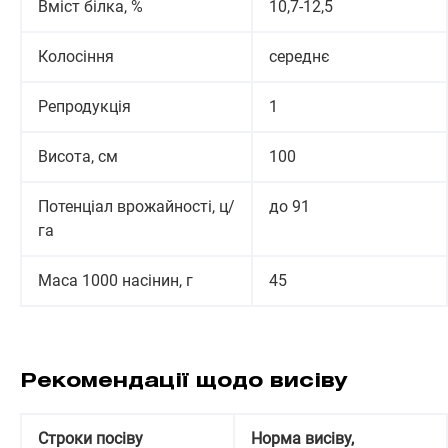
Вміст білка, %
10,7-12,5
Колосіння
середнє
Репродукція
1
Висота, см
100
Потенціал врожайності, ц/
до 91
га
Маса 1000 насінин, г
45
Рекомендації щодо висіву
Строки посіву
Норма висіву,