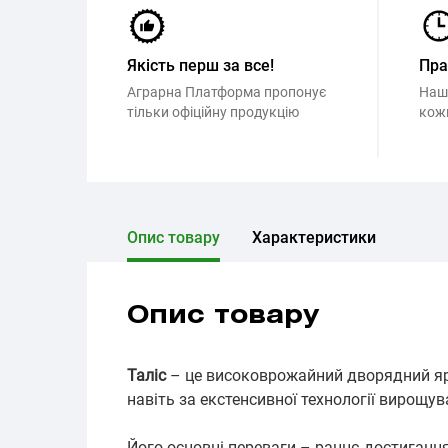
Якість перш за все!
Пр
Аграрна Платформа пропонує
Наш
тільки офіційну продукцію
кож
Опис товару
Характеристики
Опис товару
Таліс
– це високоврожайний дворядний яри
навіть за екстенсивної технології вирощув
Його основні переваги – раннє достигання,