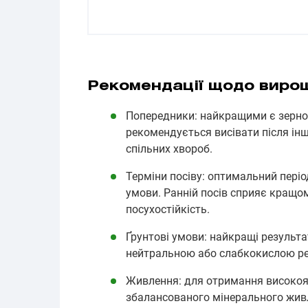
Рекомендації щодо виро
Попередники: найкращими є зернобо
рекомендується висівати після ін
спільних хвороб.
Терміни посіву: оптимальний періо
умови. Ранній посів сприяє кращо
посухостійкість.
Ґрунтові умови: найкращі результа
нейтральною або слабкокислою ре
Живлення: для отримання високоя
збалансованого мінерального жив