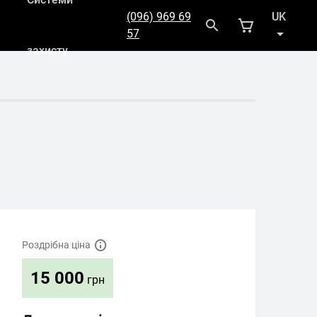
(096) 969 69
UK
57
захисту
RU
Роздрібна ціна
15 000
грн