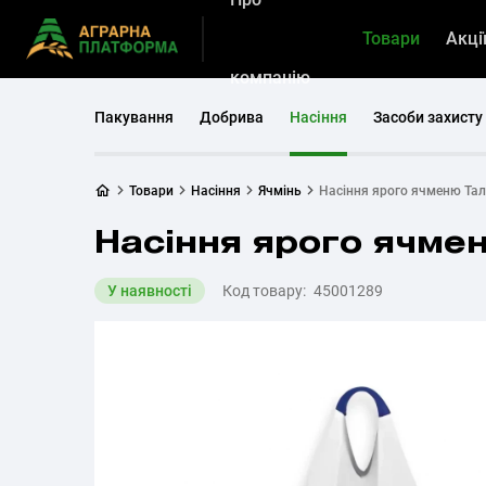
Товари
Акці
компанію
Пакування
Добрива
Насіння
Засоби захисту
Товари
Насіння
Ячмінь
Насіння ярого ячменю Тал
Насіння ярого ячмен
У наявності
Код товару:
45001289