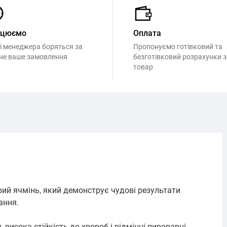
ацюємо
Оплата
і менеджера боряться за
Пропонуємо готівковий та
не ваше замовлення
безготівковий розрахунки з
товар
й ячмінь, який демонструє чудові результати
ання.
 висока стійкість до хвороб і відмінні пивоварні