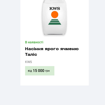
В наявності
Насіння ярого ячменю
Таліс
KWS
15 000
від
грн
Придбати