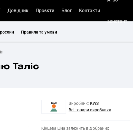
ї
Довідник
Проєкти
Блог
Контакти
асистент
 рослин
Правила та умови
іс
ю Таліс
Виробник:
KWS
Всі товари виробника
Кінцева ціна залежить від обраних