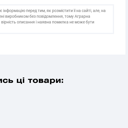
нформацію перед тим, як розмістити її на сайті, але, на
нені виробником без повідомлення, тому Аграрна
 вірність описання і наявна помилка не може бути
сь ці товари: