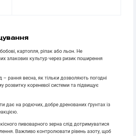
щування
бові, картопля, ріпак або льон. Не
ших злакових культур через ризик поширення
д – рання весна, як тільки дозволяють погодні
му розвитку кореневої системи та підвищує
ти дає на родючих, добре дренованих ґрунтах із
акцією.
кісного пивоварного зерна слід дотримуватися
лення. Важливо контролювати рівень азоту, щоб