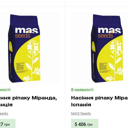
Придбати
Придбати
вності
В наявності
іння ріпаку Міранда,
Насіння ріпаку Міра
нція
Іспанія
eeds
MAS Seeds
27
5 406
грн
грн