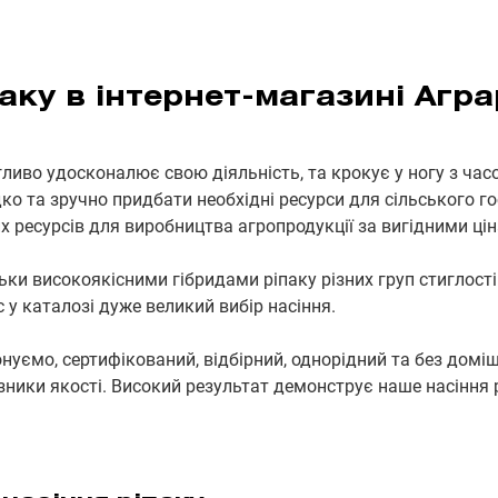
аку в інтернет-магазині Аг
ливо удосконалює свою діяльність, та крокує у ногу з час
ко та зручно придбати необхідні ресурси для сільського г
х ресурсів для виробництва агропродукції за вигідними ці
ки високоякісними гібридами ріпаку різних груп стиглості
 у каталозі дуже великий вибір насіння.
онуємо, сертифікований, відбірний, однорідний та без доміш
казники якості. Високий результат демонструє наше насіння 