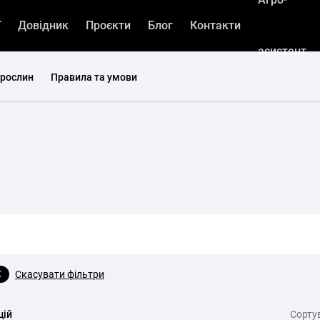
ї
Довідник
Проєкти
Блог
Контакти
асистент
 рослин
Правила та умови
Скасувати фільтри
цій
Cорту