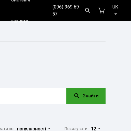
(096) 969 69
UK
57
захисту
RU
Знайти
популярності
12
вати по
Показувати