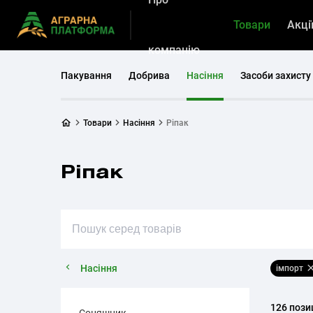
Товари
Акці
компанію
Пакування
Добрива
Насіння
Засоби захисту
Товари
Насіння
Ріпак
Ріпак
Насіння
імпорт
126 пози