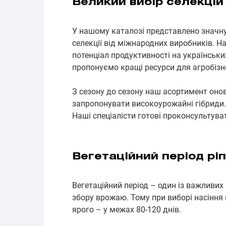
Великий вибір селекцій 
У нашому каталозі представлено значну 
селекції від міжнародних виробників. Н
потенціал продуктивності на українськ
пропонуємо кращі ресурси для агробізн
З сезону до сезону наш асортимент онов
запропонувати високоурожайні гібриди. В
Наші спеціалісти готові проконсультуват
Вегетаційний період рі
Вегетаційний період – один із важливих к
збору врожаю. Тому при виборі насіння 
ярого – у межах 80-120 днів.