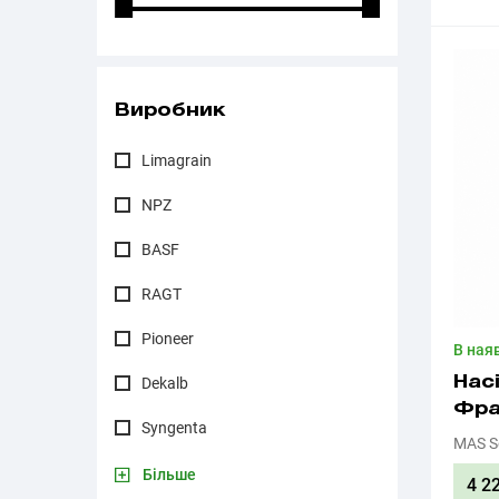
Виробник
Limagrain
NPZ
BASF
RAGT
Pioneer
В ная
Dekalb
Нас
Фра
Syngenta
MAS S
Більше
4 2