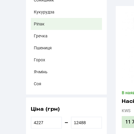
Соняшник
Кукурудза
Ріпак
Гречка
Пшениця
Горох
Ячмінь
Соя
В ная
Нас
Ціна (грн)
KWS
11 