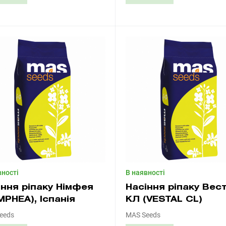
Придбати
Придбати
вності
В наявності
іння ріпаку Німфея
Насіння ріпаку Вес
MPHEA), Іспанія
КЛ (VESTAL CL)
eeds
MAS Seeds