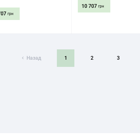
10 707
грн
707
грн
Придбати
Придбати
Назад
1
2
3