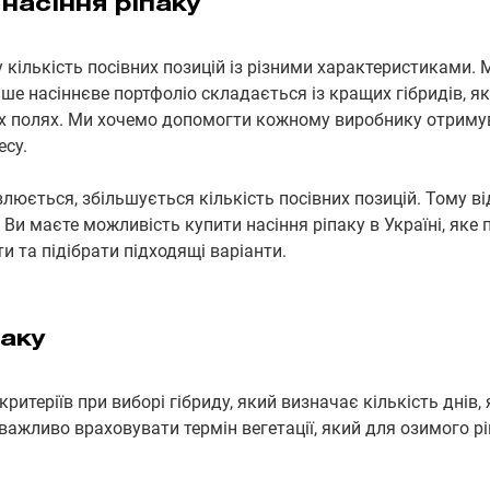
насіння ріпаку
кількість посівних позицій із різними характеристиками. 
аше насіннєве портфоліо складається із кращих гібридів, як
их полях. Ми хочемо допомогти кожному виробнику отримув
есу.
люється, збільшується кількість посівних позицій. Тому ві
и маєте можливість купити насіння ріпаку в Україні, яке по
и та підібрати підходящі варіанти.
паку
ритеріїв при виборі гібриду, який визначає кількість днів, 
важливо враховувати термін вегетації, який для озимого ріп