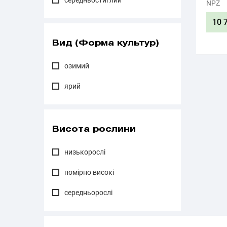
середньостиглий
NPZ
10 
Вид (Форма культур)
озимий
ярий
Висота рослини
низькорослі
помірно високі
середньорослі