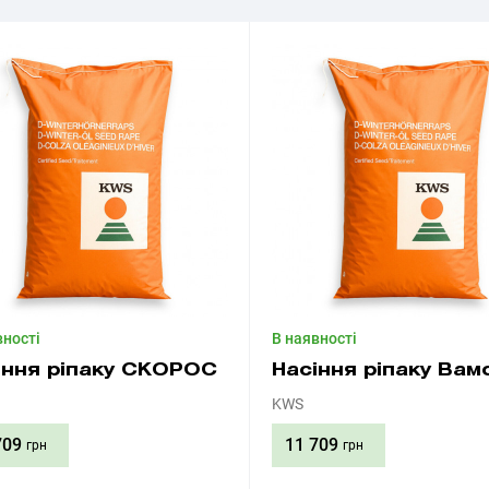
вності
В наявності
іння ріпаку СКОРОС
Насіння ріпаку Вам
KWS
709
11 709
грн
грн