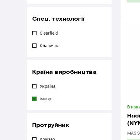
Спец. технології
Clearfield
Класична
Країна виробництва
Україна
імпорт
В ная
Нас
(NY
Протруйник
MAS S
Круїзер