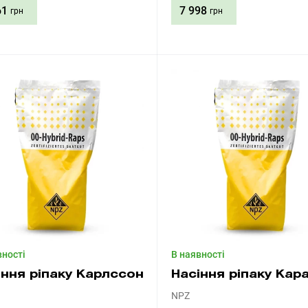
61
7 998
грн
грн
Придбати
Придбати
вності
В наявності
іння ріпаку Карлссон
Насіння ріпаку Кар
NPZ