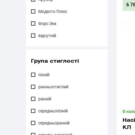
6 7
Модесто Плюс
Форс Зеа
відсутній
Група стиглості
пізній
ранньостиглий
ранній
середньопізній
В ная
Нас
середньоранній
КЛ