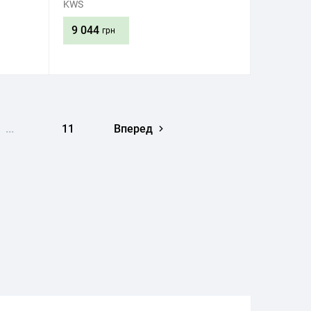
KWS
9 044
грн
Придбати
...
11
Вперед