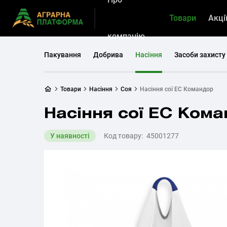
Товари
Акці
компанію
Пакування
Добрива
Насіння
Засоби захисту
Товари
Насіння
Соя
Насіння сої ЕС Командор
Насіння сої ЕС Ком
У наявності
Код товару:
45001277