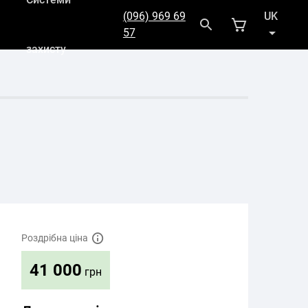
(096) 969 69
UK
57
захисту
RU
Роздрібна ціна
41 000
грн