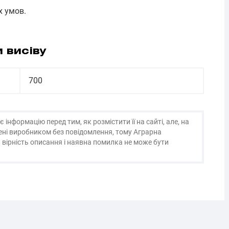
х умов.
 висіву
700
нформацію перед тим, як розмістити її на сайті, але, на
нені виробником без повідомлення, тому Аграрна
 вірність описання і наявна помилка не може бути