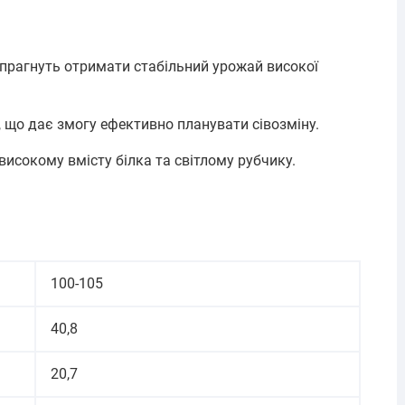
 прагнуть отримати стабільний урожай високої
 що дає змогу ефективно планувати сівозміну.
исокому вмісту білка та світлому рубчику.
100-105
40,8
20,7