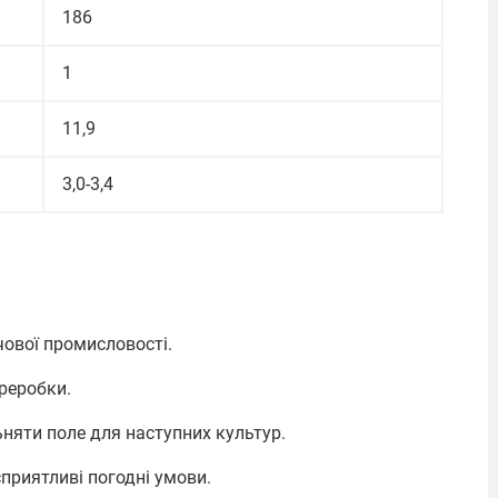
186
1
11,9
3,0-3,4
чової промисловості.
ереробки.
няти поле для наступних культур.
приятливі погодні умови.