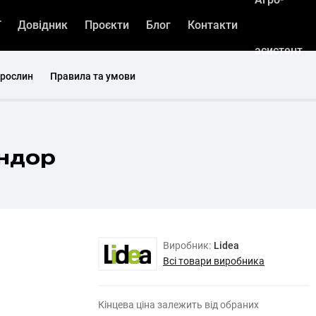
ї
Довідник
Проєкти
Блог
Контакти
асистент
 рослин
Правила та умови
андор
Виробник:
Lidea
Всі товари виробника
Кінцева ціна залежить від обраних