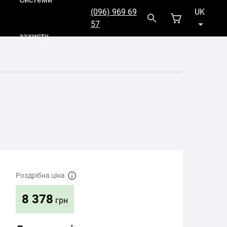
(096) 969 69
UK
57
захисту
RU
Роздрібна ціна
8 378
грн