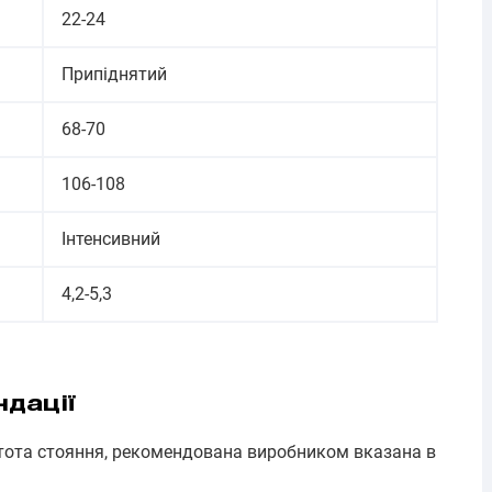
22-24
Припіднятий
68-70
106-108
Інтенсивний
4,2-5,3
ндації
ота стояння, рекомендована виробником вказана в