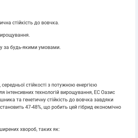
тична стійкість до вовчка.
вирощування.
ку за будь-якими умовами.
ид середньої стійкості з потужною енергією
я інтенсивних технологій вирощування, ЕС Оазис
шника та генетичну стійкість до вовчка завдяки
ї становить 47-48%, що робить цей гібрид економічно
ширених хвороб, таких як: