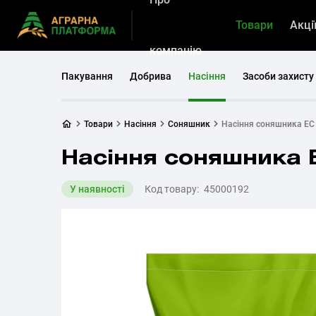
Товари
Акці
компанію
Пакування
Добрива
Насіння
Засоби захисту
Товари
Насіння
Соняшник
Насіння соняшника Е
Насіння соняшника
У наявності
Код товару:
45000192