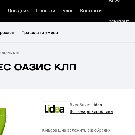
ї
Довідник
Проєкти
Блог
Контакти
асистент
 рослин
Правила та умови
С ОАЗИС КЛП
 ЕС ОАЗИС КЛП
Виробник:
Lidea
Всі товари виробника
Кінцева ціна залежить від обраних