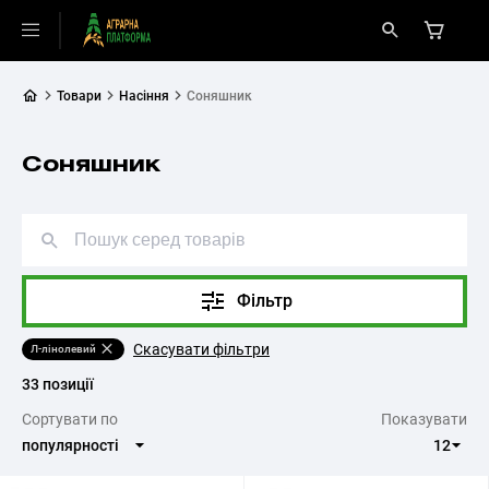
Товари
Насіння
Соняшник
Соняшник
Фільтр
Скасувати фільтри
Л-лінолевий
33 позиції
Cортувати по
Показувати