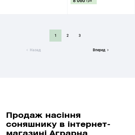
8 060
грн
1
2
3
Назад
Вперед
Продаж насіння
соняшнику в інтернет-
магазині Аграрна