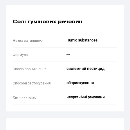
Солі гумінових речовин
Humic substances
Назва латиницею
---
Формула
системний пестицид
Спосіб проникнення
обприскування
Способи застосування
неорганічні речовини
Хімічний клас