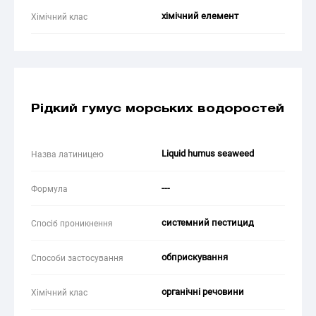
хімічний елемент
Хімічний клас
Рідкий гумус морських водоростей
Liquid humus seaweed
Назва латиницею
---
Формула
системний пестицид
Спосіб проникнення
обприскування
Способи застосування
органічні речовини
Хімічний клас