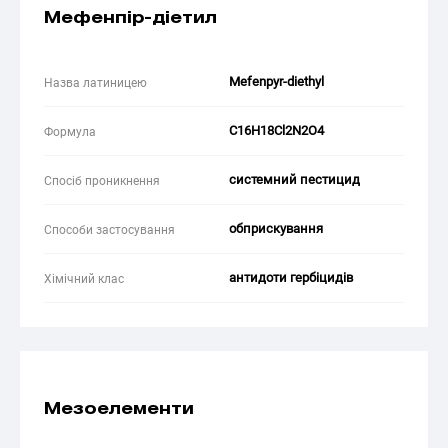
Мефенпір-діетил
Mefenpyr-diethyl
Назва латиницею
C16H18Cl2N2O4
Формула
системний пестицид
Спосіб проникнення
обприскування
Способи застосування
антидоти гербіцидів
Хімічний клас
Мезоелементи