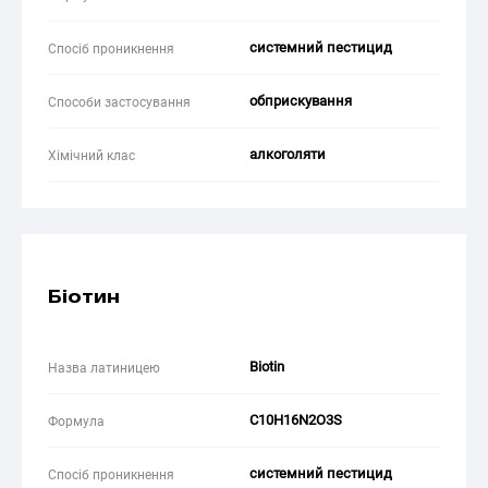
системний пестицид
Спосіб проникнення
обприскування
Способи застосування
алкоголяти
Хімічний клас
Біотин
Biotin
Назва латиницею
C10H16N2O3S
Формула
системний пестицид
Спосіб проникнення