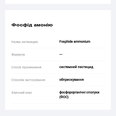
Фосфід амонію
Fosphide ammonium
Назва латиницею
---
Формула
системний пестицид
Спосіб проникнення
обприскування
Способи застосування
фосфорорганічні сполуки
Хімічний клас
(ФОС)