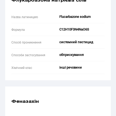
Флукарбазона натрієва сіль
Flucarbazone sodium
Назва латиницею
C12H10F3N4NaO6S
Формула
системний пестицид
Спосіб проникнення
обприскування
Способи застосування
інші речовини
Хімічний клас
Феназахін