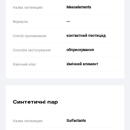
Mesoelements
Назва латиницею
---
Формула
контактний пестицид
Спосіб проникнення
обприскування
Способи застосування
хімічний елемент
Хімічний клас
Синтетичні пар
Surfactants
Назва латиницею