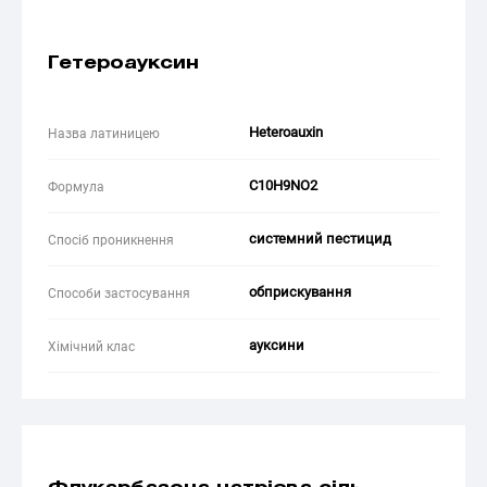
Гетероауксин
Heteroauxin
Назва латиницею
C10H9NO2
Формула
системний пестицид
Спосіб проникнення
обприскування
Способи застосування
ауксини
Хімічний клас