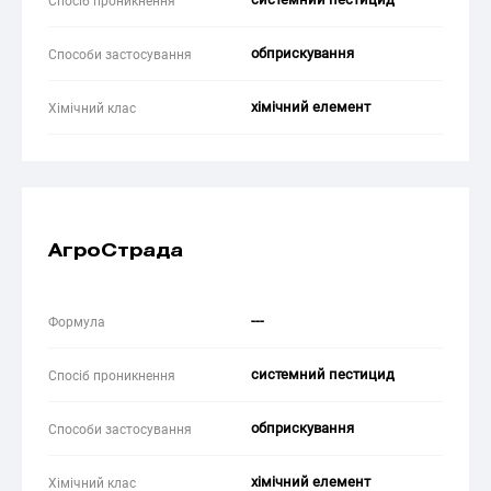
Спосіб проникнення
обприскування
Способи застосування
хімічний елемент
Хімічний клас
АгроСтрада
---
Формула
системний пестицид
Спосіб проникнення
обприскування
Способи застосування
хімічний елемент
Хімічний клас