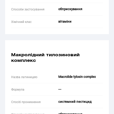
обприскування
Способи застосування
вітаміни
Хімічний клас
Макролідний тилозиновий
комплекс
Macrolide tylosin complex
Назва латиницею
---
Формула
системний пестицид
Спосіб проникнення