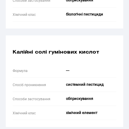
обприскування
Способи застосування
біологічні пестициди
Хімічний клас
Калійні солі гумінових кислот
---
Формула
системний пестицид
Спосіб проникнення
обприскування
Способи застосування
хімічний елемент
Хімічний клас