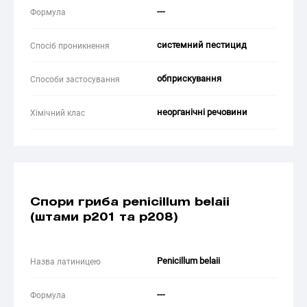
---
Формула
системний пестицид
Спосіб проникнення
обприскування
Способи застосування
неорганічні речовини
Хімічний клас
Спори гриба penicillum belaii
(штами p201 та p208)
Penicillum belaii
Назва латиницею
---
Формула