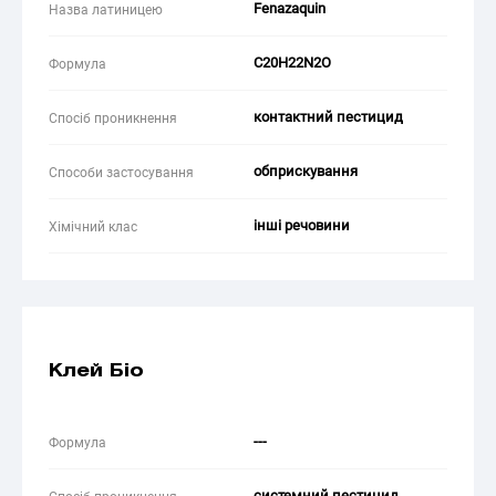
Fenazaquin
Назва латиницею
C20H22N2O
Формула
контактний пестицид
Спосіб проникнення
обприскування
Способи застосування
інші речовини
Хімічний клас
Клей Біо
---
Формула
системний пестицид