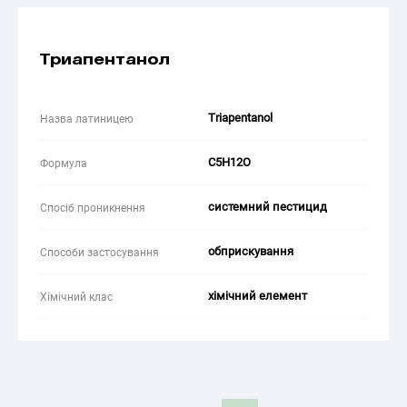
Триапентанол
Triapentanol
Назва латиницею
C5H12O
Формула
системний пестицид
Спосіб проникнення
обприскування
Способи застосування
хімічний елемент
Хімічний клас