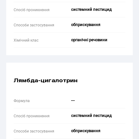
системний пестицид
Спосіб проникнення
обприскування
Способи застосування
органічні речовини
Хімічний клас
Лямбда-цигалотрин
---
Формула
системний пестицид
Спосіб проникнення
обприскування
Способи застосування