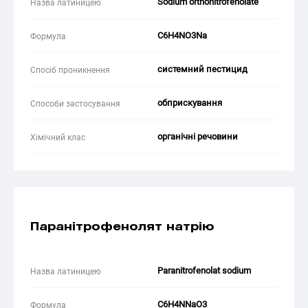
Sodium orthonitrofenolate
Назва латиницею
C6H4NO3Na
Формула
системний пестицид
Спосіб проникнення
обприскування
Способи застосування
органічні речовини
Хімічний клас
Паранітрофенолят натрію
Paranitrofenolat sodium
Назва латиницею
C6H4NNaO3
Формула