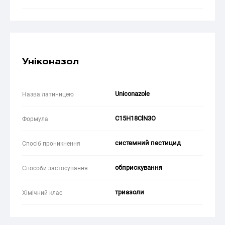
Уніконазол
Uniconazole
Назва латиницею
C15H18ClN3O
Формула
системний пестицид
Спосіб проникнення
обприскування
Способи застосування
триазоли
Хімічний клас