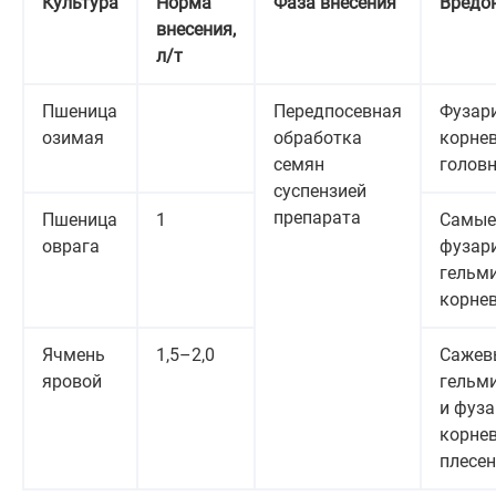
Культура
Норма
Фаза внесения
Вредо
внесения,
л/т
Пшеница
Передпосевная
Фузар
озимая
обработка
корнев
семян
голов
суспензией
препарата
Пшеница
1
Самые 
оврага
фузар
гельм
корне
Ячмень
1,5–2,0
Сажевы
яровой
гельм
и фуз
корнев
плесен