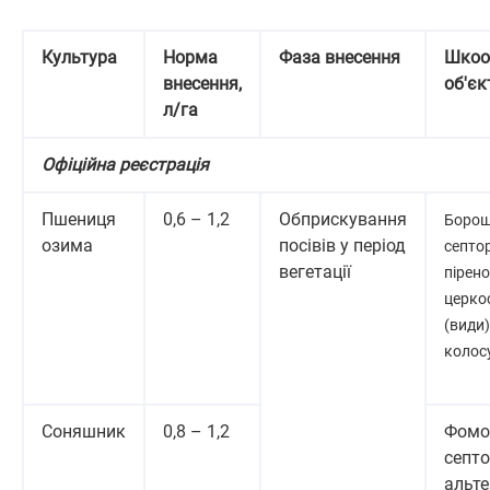
Культура
Норма
Фаза внесення
Шкоо
внесення,
об'єк
л/га
Офіційна реєстрація
Пшениця
0,6 – 1,2
Обприскування
Борош
озима
посівів у період
септор
вегетації
пірен
церко
(види)
колосу
Соняшник
0,8 – 1,2
Фомо
септо
альте