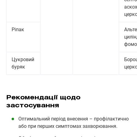
аскох
церк
Ріпак
Альте
цилін
фомо
Цукровий
Боро
буряк
церк
Рекомендації щодо
застосування
Оптимальний період внесення – профілактично
або при перших симптомах захворювання.