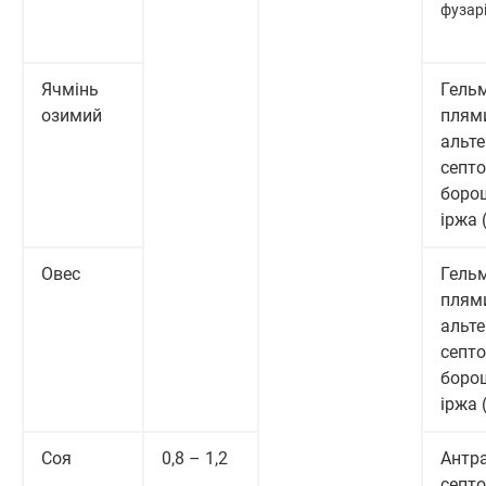
фузар
Ячмінь
Гельм
озимий
плями
альте
септо
борош
іржа 
Овес
Гельм
плями
альте
септо
борош
іржа 
Соя
0,8 – 1,2
Антра
септо