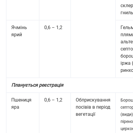
склер
гнил
Ячмінь
0,6 – 1,2
Гельм
ярий
плями
альте
септо
борош
іржа 
ринхо
Планується реєстрація
Пшениця
0,6 – 1,2
Обприскування
Борош
яра
посівів в період
септор
вегетації
(види)
пірен
церко