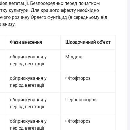
іод вегетації. Безпосередньо перед початком
тку культури. Для кращого ефекту необхідно
чого розчину Орвего фунгіцид (в середньому від
 внизу.
Фази внесення
Шкодочинний об'єкт
обприскування у
Мілдью
період вегетації
обприскування у
Фітофтороз
період вегетації
обприскування у
Пероноспороз
період вегетації
обприскування у
Фітофтороз
період вегетації