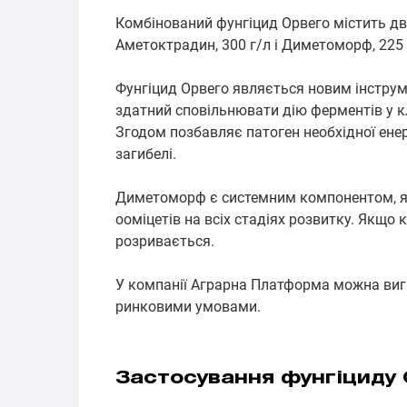
Комбінований фунгіцид Орвего містить два
Аметоктрадин, 300 г/л і Диметоморф, 225 
Фунгіцид Орвего являється новим інструм
здатний сповільнювати дію ферментів у к
Згодом позбавляє патоген необхідної енер
загибелі.
Диметоморф є системним компонентом, як
ооміцетів на всіх стадіях розвитку. Якщо 
розривається.
У компанії Аграрна Платформа можна вигі
ринковими умовами.
Застосування фунгіциду