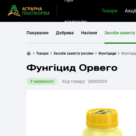
Товари
Акці
компанію
Пакування
Добрива
Насіння
Засоби захисту
Товари
Засоби захисту рослин
Фунгіциди
Фунгіци
Фунгіцид Орвего
У наявності
Код товару:
28000033