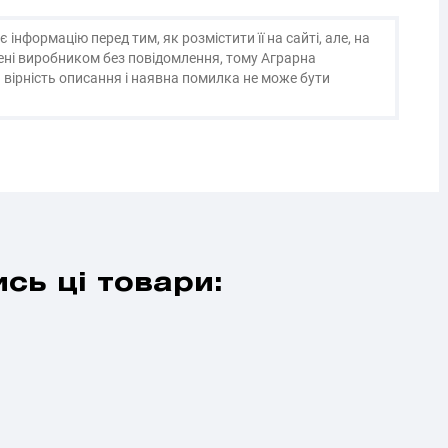
нформацію перед тим, як розмістити її на сайті, але, на
нені виробником без повідомлення, тому Аграрна
 вірність описання і наявна помилка не може бути
сь ці товари: