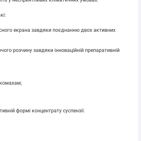
кі:
сного екрана завдяки поєднанню двох активних
бочого розчину завдяки інноваційній препаративній
 комахам;
тивній формі концентрату суспензії.