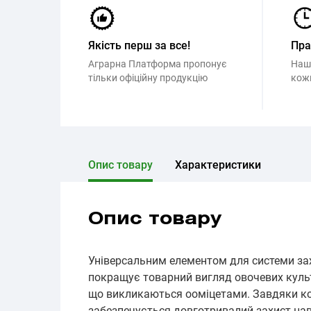
Якість перш за все!
Пр
Аграрна Платформа пропонує
Наш
тільки офіційну продукцію
кож
Опис товару
Характеристики
Опис товару
Універсальним елементом для системи за
покращує товарний вигляд овочевих культ
що викликаються ооміцетами. Завдяки ком
забезпечується довготривалий захист нав