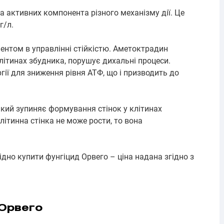
 активних компонента різного механізму дії. Це
г/л.
ентом в управлінні стійкістю. Аметоктрадин
літинах збудника, порушує дихальні процеси.
гії для зниження рівня АТФ, що і призводить до
ий зупиняє формування стінок у клітинах
клітинна стінка не може рости, то вона
дно купити фунгіцид Орвего – ціна надана згідно з
 Орвего