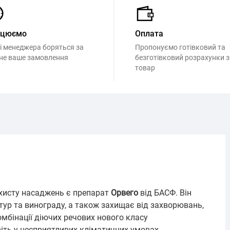
ацюємо
Оплата
і менеджера боряться за
Пропонуємо готівковий та
не ваше замовлення
безготівковий розрахунки з
товар
хисту насаджень є препарат
Орвего
від БАСФ. Він
ур та винограду, а також захищає від захворювань,
бінації діючих речових нового класу
іть у несприятливих кліматичних умовах.