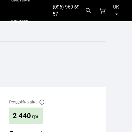
(096) 969 69
UK
57
захисту
RU
Роздрібна ціна
2 440
грн