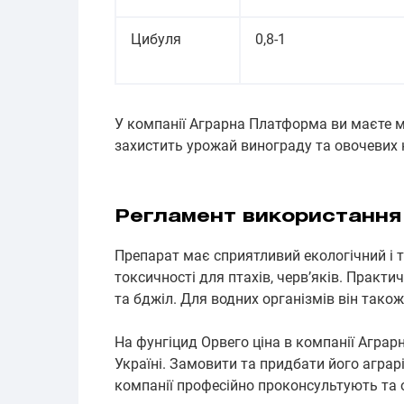
Цибуля
0,8-1
У компанії Аграрна Платформа ви маєте м
захистить урожай винограду та овочевих 
Регламент використання
Препарат має сприятливий екологічний і т
токсичності для птахів, черв’яків. Практ
та бджіл. Для водних організмів він тако
На фунгіцид Орвего ціна в компанії Агра
Україні. Замовити та придбати його агра
компанії професійно проконсультують та