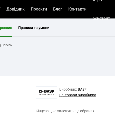
ї
Довідник
Проєкти
Блог
Контакти
асистент
 рослин
Правила та умови
д Орвего
Виробник:
BASF
Всі товари виробника
Кінцева ціна залежить від обраних