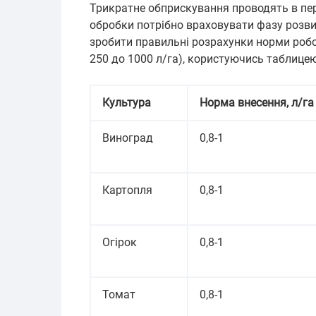
Трикратне обприскування проводять в пер
обробки потрібно враховувати фазу розви
зробити правильні розрахунки норми робо
250 до 1000 л/га), користуючись таблицею
Культура
Норма внесення, л/га
Виноград
0,8-1
Картопля
0,8-1
Огірок
0,8-1
Томат
0,8-1