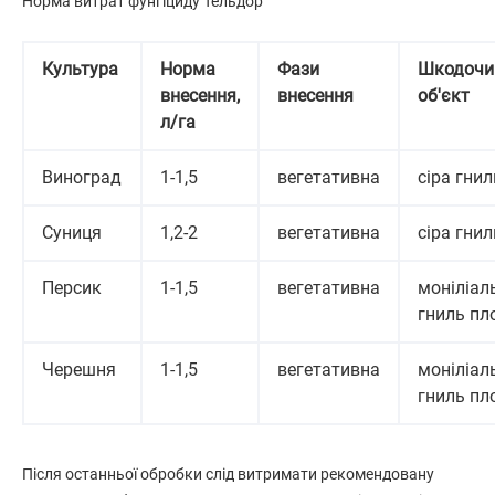
Норма витрат фунгіциду Тельдор
Культура
Норма
Фази
Шкодочи
внесення,
внесення
об'єкт
л/га
Виноград
1-1,5
вегетативна
сіра гнил
Суниця
1,2-2
вегетативна
сіра гнил
Персик
1-1,5
вегетативна
моніліал
гниль пл
Черешня
1-1,5
вегетативна
моніліал
гниль пл
Після останньої обробки слід витримати рекомендовану