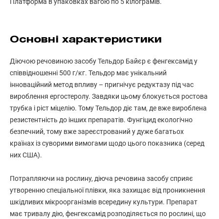
Платформа в упаковках вагою по 5 кілограмів.
Основні характеристики
Діючою речовиною засобу Тельдор Байєр є фенгексамід у
співвідношенні 500 г/кг. Тельдор має унікальний
інноваційний метод впливу – пригнічує редуктазу під час
вироблення ергостеролу. Завдяки цьому блокується ростова
трубка і ріст міцелію. Тому Тельдор діє там, де вже вироблена
резистентність до інших препаратів. Фунгіцид екологічно
безпечний, тому вже зареєстрований у дуже багатьох
країнах із суворими вимогами щодо цього показника (серед
них США).
Потрапляючи на рослину, діюча речовина засобу сприяє
утворенню спеціальної плівки, яка захищає від проникнення
шкідливих мікроорганізмів всередину культури. Препарат
має тривалу дію, фенгексамід розподіляється по рослині, що