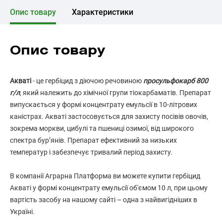
Опис товару
Характеристики
Опис товару
Акваті
- це гербіцид з діючою речовиною
просульфокарб 800
г/л
, який належить до хімічної групи тіокарбаматів. Препарат
випускається у формі концентрату емульсії в 10-літрових
каністрах. Акваті застосовується для захисту посівів овочів,
зокрема моркви, цибулі та пшениці озимої, від широкого
спектра бур’янів. Препарат ефективний за низьких
температур і забезпечує тривалий період захисту.
В компанії Аграрна Платформа ви можете купити гербіцид
Акваті у формі концентрату емульсії об'ємом 10 л, при цьому
вартість засобу на нашому сайті – одна з найвигідніших в
Україні.