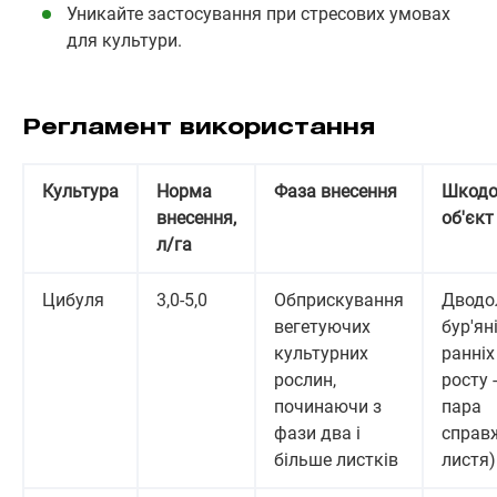
Уникайте застосування при стресових умовах
для культури.
Регламент використання
Культура
Норма
Фаза внесення
Шкодо
внесення,
об'єкт
л/га
Цибуля
3,0-5,0
Обприскування
Дводо
вегетуючих
бур'яні
культурних
ранніх
рослин,
росту 
починаючи з
пара
фази два і
справ
більше листків
листя)