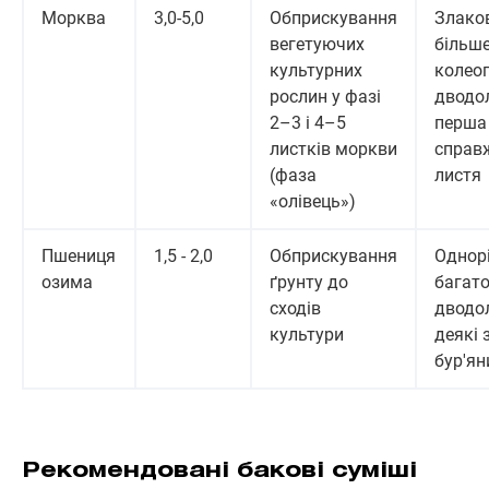
Морква
3,0-5,0
Обприскування
Злаков
вегетуючих
більше
культурних
колеоп
рослин у фазі
дводо
2–3 і 4–5
перша
листків моркви
справ
(фаза
листя
«олівець»)
Пшениця
1,5 - 2,0
Обприскування
Однорі
озима
ґрунту до
багато
сходів
дводол
культури
деякі 
бур'ян
Рекомендовані бакові суміші