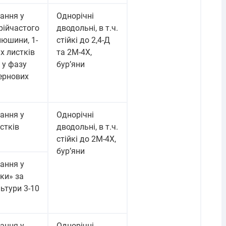
ання у
Однорічні
трійчастого
дводольні, в т.ч.
нюшини, 1-
стійкі до 2,4-Д
х листків
та 2М-4Х,
 у фазу
бур’яни
ернових
ання у
Однорічні
истків
дводольні, в т.ч.
стійкі до 2М-4Х,
бур’яни
ання у
ки» за
ьтури 3-10
ання у
Однорічні