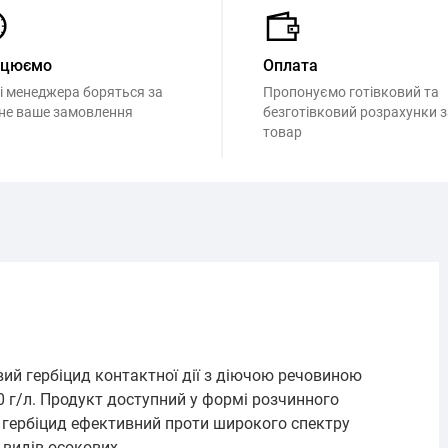
ацюємо
Оплата
і менеджера боряться за
Пропонуємо готівковий та
не ваше замовлення
безготівковий розрахунки з
товар
вий гербіцид контактної дії з діючою речовиною
0 г/л. Продукт доступний у формі розчинного
й гербіцид ефективний проти широкого спектру
 видів осокових.