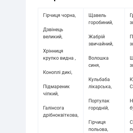
Гірчиця чорна,
Щавель
Г
горобиний,
з
Дзвінець
великий,
Жабрій
П
звичайний,
з
Хрінниця
крупко видна ,
Волошка
Щ
синя,
з
Коноплі дикі,
Кульбаба
К
Підмареник
лікарська,
С
чіпкий,
Портулак
Н
Галінсога
городній,
б
дрібноквіткова,
Гірчиця
С
польова,
п