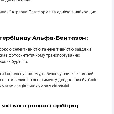
мпанії Аграрна Платформа за однією з найкращих
гербіциду Альфа-Бентазон:
исокою селективністю та ефективністю завдяки
оджає фотосинтетичному транспортуванню
ьових бур'янів.
я і кореневу систему, забезпечуючи ефективний
м проти великого асортименту дводольних бур’янів
вимагає спеціальних умов у сівозміні.
, які контролює гербіцид