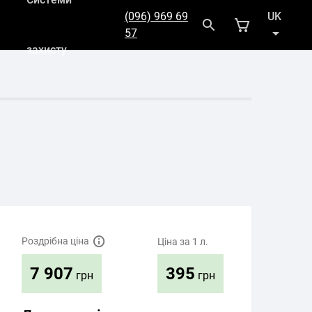
(096) 969 69
UK
57
захисту
RU
Роздрібна ціна
Ціна за 1 л.
395
7 907
грн
грн