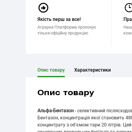
Якість перш за все!
Пр
Аграрна Платформа пропонує
Наш
тільки офіційну продукцію
кож
Опис товару
Характеристики
Опис товару
Альфа-Бентазон
- селективний післясходо
Бентазон, концентрація якої становить 48
концентрату з об'ємом тари 20 літрів. Це
однорічних дводольних бур’янів та деяких