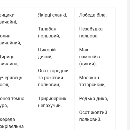
рицики
Якірці сланкі,
Лобода біла,
вичайні,
Талабан
Незабудка
олин
польовий,
польова,
вичайний,
Цикорій
Мак
ириця
дикий,
самосійка
вичайна,
(дикий),
Осот городній
учерявець
та рожевий
Молокан
офії,
польовий,
татарський,
онея темно-
Тририберник
Редька дика,
ура,
непахучий,
Осот жовтий
кереда
польовий.
окрівельна