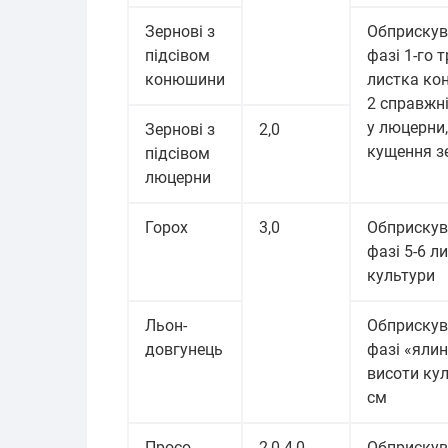
Зернові з
Обприскув
підсівом
фазі 1-го 
конюшини
листка ко
2 справжні
у люцерни,
Зернові з
2,0
кущення з
підсівом
люцерни
Горох
3,0
Обприскув
фазі 5-6 л
культури
Льон-
Обприскув
довгунець
фазі «ялин
висоти кул
см
Просо
2,0-4,0
Обприскув