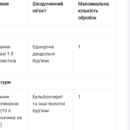
ення
Шкодочинний
Максимальна
об'єкт
кількість
обробок
ання
Однорічні
1
азі 1-3
дводольні
листків
бур’яни
тури:
ання
Бульбоочерет
1
спензією
та інші болотні
(10 л
бур’яни
розчину на
)