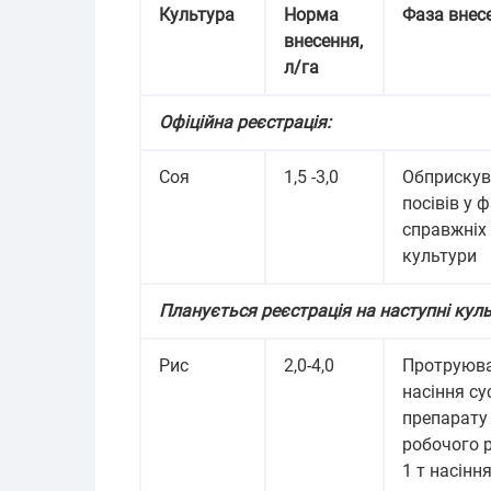
Культура
Норма
Фаза внес
внесення,
л/га
Офіційна реєстрація:
Соя
1,5 -3,0
Обприскув
посівів у ф
справжніх 
культури
Планується реєстрація на наступні куль
Рис
2,0-4,0
Протруюв
насіння су
препарату 
робочого 
1 т насіння