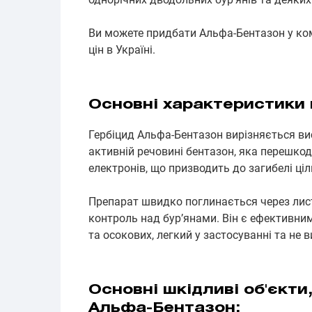
Ви можете придбати Альфа-Бентазон у ко
цін в Україні.
Основні характеристики 
Гербіцид Альфа-Бентазон вирізняється в
активній речовині бентазон, яка перешк
електронів, що призводить до загибелі ціл
Препарат швидко поглинається через лист
контроль над бур’янами. Він є ефективни
та осокових, легкий у застосуванні та не 
Основні шкідливі об'єкти
Альфа-Бентазон: