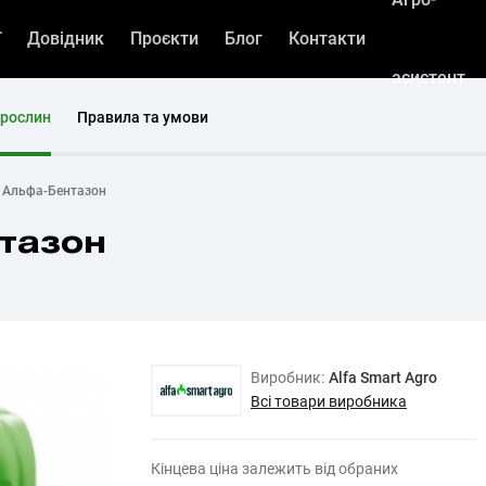
ї
Довідник
Проєкти
Блог
Контакти
асистент
 рослин
Правила та умови
д Альфа-Бентазон
тазон
Виробник:
Alfa Smart Agro
Всі товари виробника
Кінцева ціна залежить від обраних