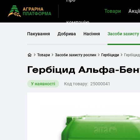
Товари
Акці
компанію
Пакування
Добрива
Насіння
Засоби захисту
Товари
Засоби захисту рослин
Гербіциди
Гербіци
Гербіцид Альфа-Бен
У наявності
Код товару:
25000041