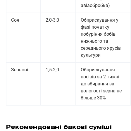
авіаобробка)
Соя
2,0-3,0
Обприскування у
фазі початку
побуріння бобів
нижнього та
середнього ярусів
культури
Зернові
1,5-2,0
Обприскування
посівів за 2 тижні
до збирання за
вологості зерна не
більше 30%
Рекомендовані бакові суміші