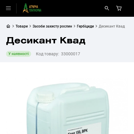
Товари
Засоби захисту рослин
Гербіциди
Десикант Квад
Десикант Квад
Код товару:
33000017
У наявності