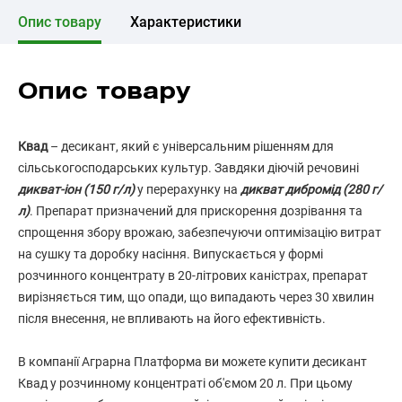
Опис товару
Характеристики
Опис товару
Квад
– десикант, який є універсальним рішенням для
сільськогосподарських культур. Завдяки діючій речовині
дикват-іон (150 г/л)
у перерахунку на
дикват дибромід (280 г/
л)
. Препарат призначений для прискорення дозрівання та
спрощення збору врожаю, забезпечуючи оптимізацію витрат
на сушку та доробку насіння. Випускається у формі
розчинного концентрату в 20-літрових каністрах, препарат
вирізняється тим, що опади, що випадають через 30 хвилин
після внесення, не впливають на його ефективність.
В компанії Аграрна Платформа ви можете купити десикант
Квад у розчинному концентраті об'ємом 20 л. При цьому