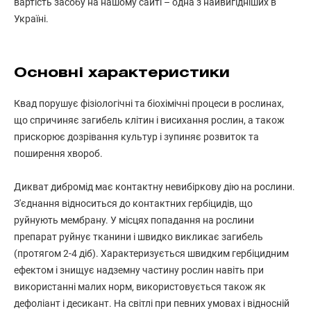
вартість засобу на нашому сайті – одна з найвигідніших в
Україні.
Основні характеристики
Квад порушує фізіологічні та біохімічні процеси в рослинах,
що спричиняє загибель клітин і висихання рослин, а також
прискорює дозрівання культур і зупиняє розвиток та
поширення хвороб.
Дикват дибромід має контактну невибіркову дію на рослини.
З'єднання відноситься до контактних гербіцидів, що
руйнують мембрану. У місцях попадання на рослини
препарат руйнує тканини і швидко викликає загибель
(протягом 2-4 діб). Характеризується швидким гербіцидним
ефектом і знищує надземну частину рослин навіть при
використанні малих норм, використовується також як
дефоліант і десикант. На світлі при певних умовах і відносній