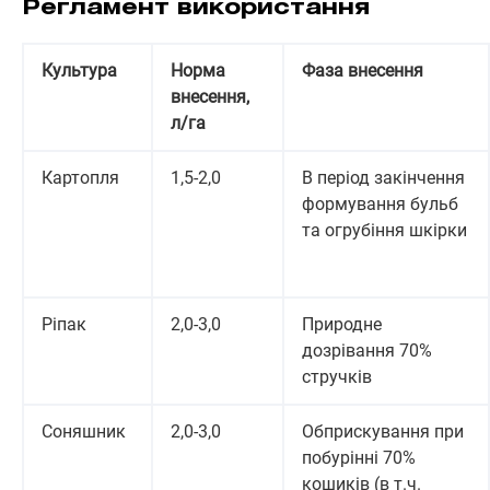
Регламент використання
Культура
Норма
Фаза внесення
внесення,
л/га
Картопля
1,5-2,0
В період закінчення
формування бульб
та огрубіння шкірки
Ріпак
2,0-3,0
Природне
дозрівання 70%
стручків
Соняшник
2,0-3,0
Обприскування при
побурінні 70%
кошиків (в т.ч.