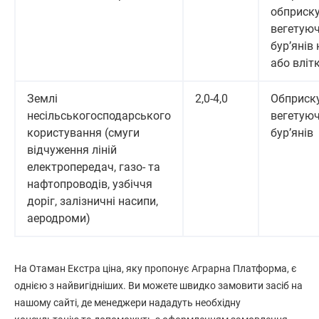
обприск
вегетую
бур’янів 
або вліт
Землі
2,0-4,0
Обприск
несільськогосподарського
вегетую
користування (смуги
бур’янів
відчуження ліній
електропередач, газо- та
нафтопроводів, узбіччя
доріг, залізничні насипи,
аеродроми)
На Отаман Екстра ціна, яку пропонує Аграрна Платформа, є
однією з найвигідніших. Ви можете швидко замовити засіб на
нашому сайті, де менеджери нададуть необхідну