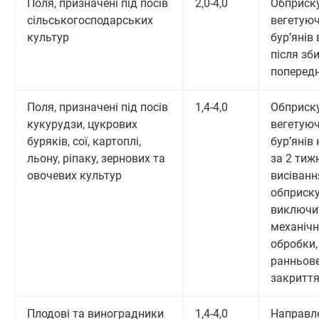
Поля, призначені під посів
2,0-4,0
Обприск
сільськогосподарських
вегетую
культур
бур’янів
після зб
поперед
Поля, призначені під посів
1,4-4,0
Обприск
кукурудзи, цукрових
вегетую
буряків, сої, картоплі,
бур’янів 
льону, ріпаку, зернових та
за 2 тиж
овочевих культур
висіванн
обприск
виключит
механічн
обробки,
ранньов
закриття
Плодові та виноградники
1,4-4,0
Направл