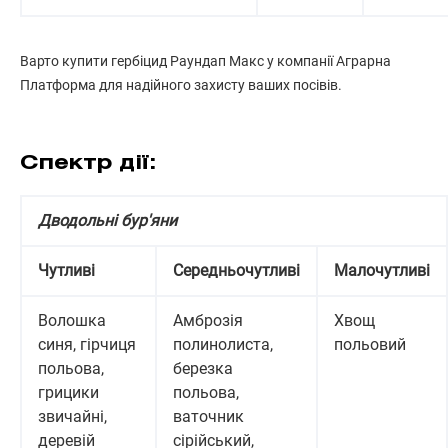
Варто купити гербіцид Раундап Макс у компанії Аграрна
Платформа для надійного захисту ваших посівів.
Спектр дії:
Дводольні бур'яни
Чутливі
Середньочутливі
Малочутливі
Волошка
Амброзія
Хвощ
синя, гірчиця
полинолиста,
польовий
польова,
березка
грицики
польова,
звичайні,
ваточник
деревій
сірійський,