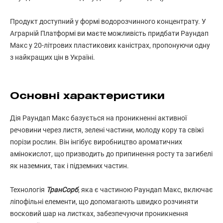
Продукт доступний у формі водорозчинного концентрату. У
Аграрній Платформі ви маєте можливість придбати Раундап
Макс у 20-літрових пластикових каністрах, пропонуючи одну
з найкращих цін в Україні.
Основні характеристики
Дія Раундап Макс базується на проникненні активної
речовини через листя, зелені частини, молоду кору та свіжі
порізи рослин. Він інгібує виробництво ароматичних
амінокислот, що призводить до припинення росту та загибелі
як наземних, так і підземних частин.
Технологія
ТранСорб
, яка є частиною Раундап Макс, включає
ліпофільні елементи, що допомагають швидко розчиняти
восковий шар на листках, забезпечуючи проникнення