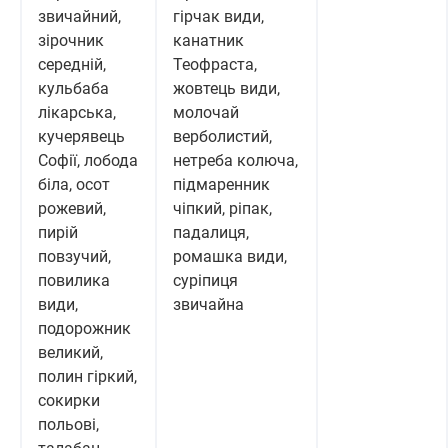
звичайний,
гірчак види,
зірочник
канатник
середній,
Теофраста,
кульбаба
жовтець види,
лікарська,
молочай
кучерявець
верболистий,
Cофії, лобода
нетреба колюча,
біла, осот
підмаренник
рожевий,
чіпкий, ріпак,
пирій
падалиця,
повзучий,
ромашка види,
повилика
суріпиця
види,
звичайна
подорожник
великий,
полин гіркий,
сокирки
польові,