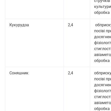
стручків
культури
обробка
Кукурудза
2,4
обприск
посіві пр
досягнен
фізіологі
стиглості
авіамето
обробка
Соняшник
2,4
обприск
посіві пр
досягнен
фізіологі
стиглості
авіамето
обробка