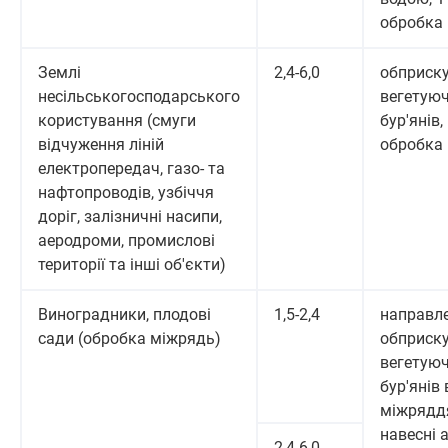
обробка
Землі
2,4-6,0
обприск
несільськогосподарського
вегетую
користування (смуги
бур'янів,
відчуження ліній
обробка
електропередач, газо- та
нафтопроводів, узбіччя
доріг, залізничні насипи,
аеродроми, промислові
території та інші об'єкти)
Виноградники, плодові
1,5-2,4
направл
сади (обробка міжрядь)
обприск
вегетую
бур'янів 
міжрядд
навесні 
2,4-6,0