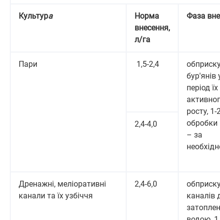
Культур
а
Норма
Фаза вн
внесення,
л/га
Пари
1,5-2,4
обприск
бур'янів 
період їх
активно
росту, 1-
обробки 
2,4-4,0
– за
необхідн
Дренажні, меліоративні
2,4-6,0
обприск
канали та їх узбіччя
каналів д
затопле
водою, 1