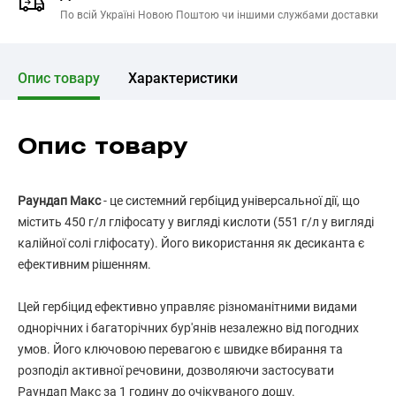
По всій Україні Новою Поштою чи іншими службами доставки
Опис товару
Характеристики
Опис товару
Раундап Макс
- це системний гербіцид універсальної дії, що
містить 450 г/л гліфосату у вигляді кислоти (551 г/л у вигляді
калійної солі гліфосату). Його використання як десиканта є
ефективним рішенням.
Цей гербіцид ефективно управляє різноманітними видами
однорічних і багаторічних бур'янів незалежно від погодних
умов. Його ключовою перевагою є швидке вбирання та
розподіл активної речовини, дозволяючи застосувати
Раундап Макс за 1 годину до очікуваного дощу.