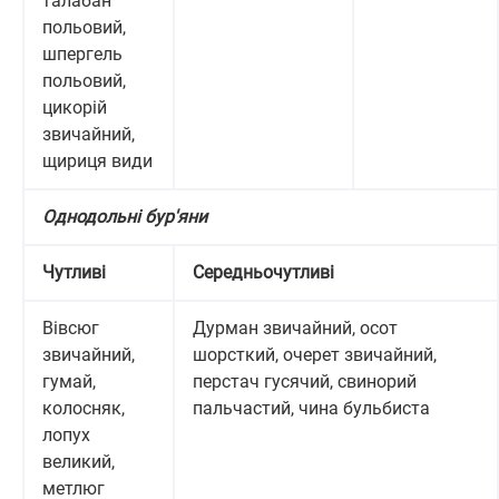
талабан
польовий,
шпергель
польовий,
цикорій
звичайний,
щириця види
Однодольні бур'яни
Чутливі
Середньочутливі
Вівсюг
Дурман звичайний, осот
звичайний,
шорсткий, очерет звичайний,
гумай,
перстач гусячий, свинорий
колосняк,
пальчастий, чина бульбиста
лопух
великий,
метлюг