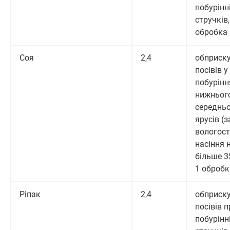
побурінн
стручків,
обробка
Соя
2,4
обприск
посівів у
побурінн
нижньог
середнь
ярусів (з
вологост
насіння 
більше 3
1 обробк
Ріпак
2,4
обприск
посівів п
побурінн