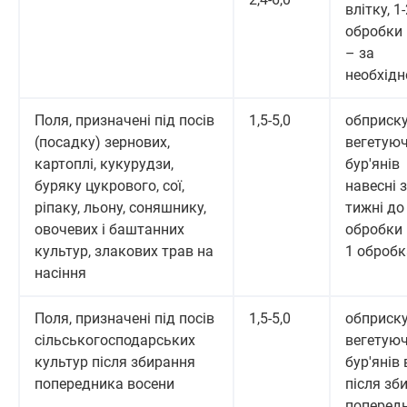
влітку, 1
обробки 
– за
необхідн
Поля, призначені під посів
1,5-5,0
обприск
(посадку) зернових,
вегетую
картоплі, кукурудзи,
бур'янів
буряку цукрового, сої,
навесні з
ріпаку, льону, соняшнику,
тижні до
овочевих і баштанних
обробки 
культур, злакових трав на
1 обробк
насіння
Поля, призначені під посів
1,5-5,0
обприск
сільськогосподарських
вегетую
культур після збирання
бур'янів
попередника восени
після зб
попередн