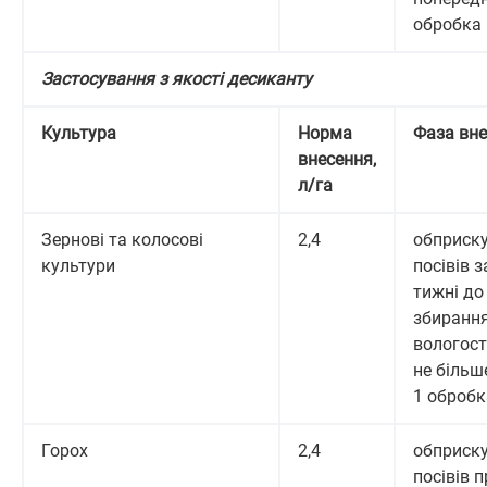
обробка
Застосування з якості десиканту
Культура
Норма
Фаза вн
внесення,
л/га
Зернові та колосові
2,4
обприск
культури
посівів з
тижні до
збирання
вологост
не більш
1 обробк
Горох
2,4
обприск
посівів п