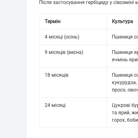
Після застосування гербіциду у сівозміні 
Термін
Культура
4 місяці (осінь)
Пшениця о
9 місяців (весна)
Пшениця яра
ячмінь ярий
18 місяців
Пшениця оз
кукурудза, 
просо, овоч
24 місяці
Цукрові бу
та ярий, жи
горох, боби