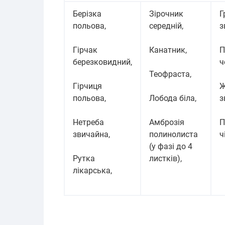
Берізка
Зірочник
Г
польова,
середній,
з
Гірчак
Канатник,
П
березковидний,
ч
Теофраста,
Гірчиця
Ж
польова,
Лобода біла,
з
Нетреба
Амброзія
П
звичайна,
полинолиста
ч
(у фазі до 4
Рутка
листків),
лікарська,