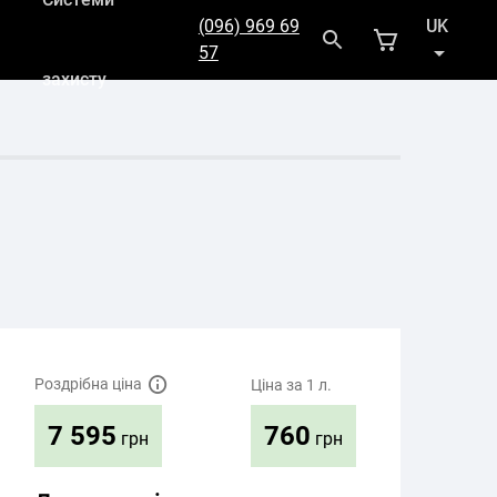
(096) 969 69
UK
57
захисту
RU
Роздрібна ціна
Ціна за 1 л.
760
7 595
грн
грн