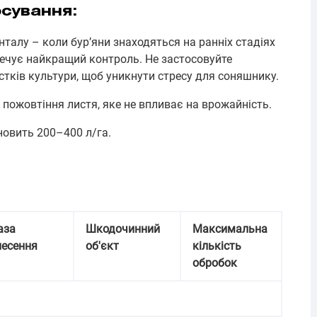
сування:
талу – коли бур’яни знаходяться на ранніх стадіях
зпечує найкращий контроль. Не застосовуйте
стків культури, щоб уникнути стресу для соняшнику.
пожовтіння листя, яке не впливає на врожайність.
новить 200–400 л/га.
аза
Шкодочинний
Максимальна
несення
об'єкт
кількість
обробок