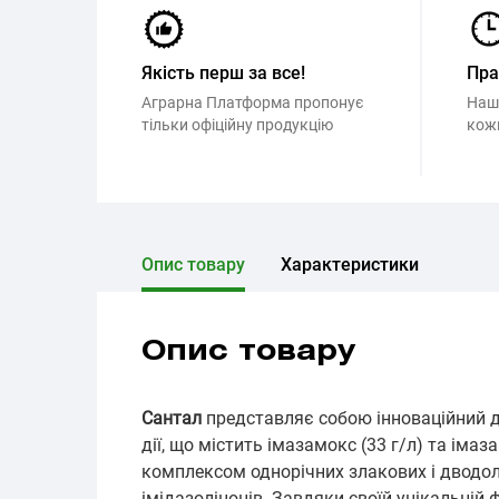
Якість перш за все!
Пр
Аграрна Платформа пропонує
Наш
тільки офіційну продукцію
кож
Опис товару
Характеристики
Опис товару
Сантал
представляє собою інноваційний д
дії, що містить імазамокс (33 г/л) та імаз
комплексом однорічних злакових і дводоль
імідазолінонів. Завдяки своїй унікальній