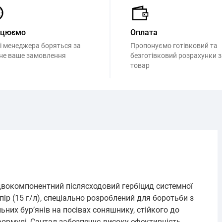
ацюємо
Оплата
і менеджера боряться за
Пропонуємо готівковий та
не ваше замовлення
безготівковий розрахунки з
товар
вокомпонентний післясходовий гербіцид системної
апір (15 г/л), спеціально розроблений для боротьби з
них бур’янів на посівах соняшнику, стійкого до
 формулі, Сантал забезпечує високу ефективність