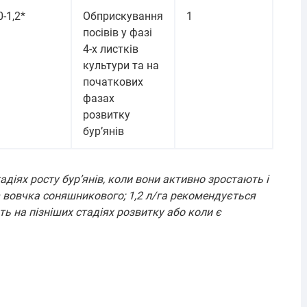
0-1,2*
Обприскування
1
посівів у фазі
4-х листків
культури та на
початкових
фазах
розвитку
бур’янів
адіях росту бур’янів, коли вони активно зростають і
є вовчка соняшникового; 1,2 л/га рекомендується
ь на пізніших стадіях розвитку або коли є