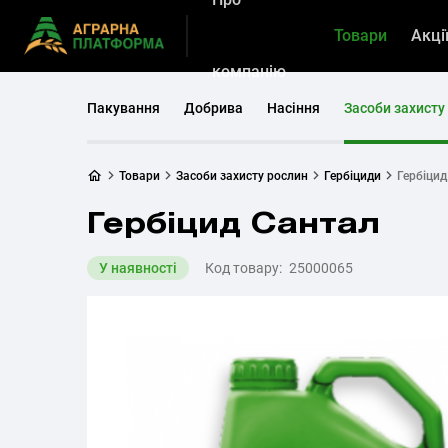
Товари
Акці
компанію
Пакування
Добрива
Насіння
Засоби захисту
Товари
Засоби захисту рослин
Гербіциди
Гербіцид
Гербіцид Сантал
У наявності
Код товару:
25000065