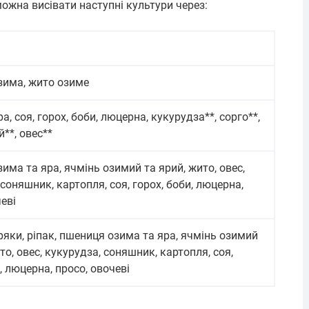
можна висівати наступні культури через:
зима, жито озиме
, соя, горох, боби, люцерна, кукурудза**, сорго**,
**, овес**
има та яра, ячмінь озимий та ярий, жито, овес,
соняшник, картопля, соя, горох, боби, люцерна,
еві
ряки, ріпак, пшениця озима та яра, ячмінь озимий
то, овес, кукурудза, соняшник, картопля, соя,
, люцерна, просо, овочеві