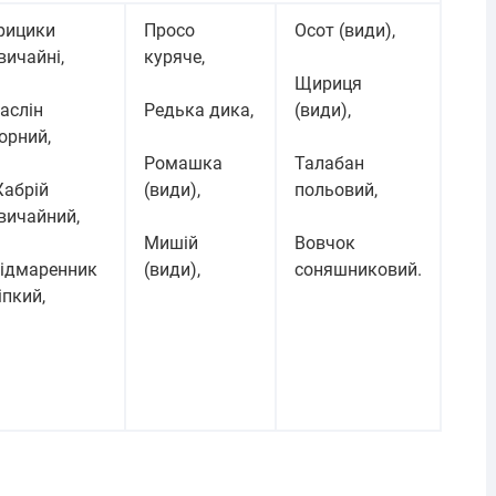
рицики
Просо
Осот (види),
вичайні,
куряче,
Щириця
аслін
Редька дика,
(види),
орний,
Ромашка
Талабан
абрій
(види),
польовий,
вичайний,
Мишій
Вовчок
ідмаренник
(види),
соняшниковий.
іпкий,