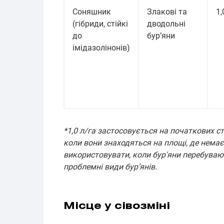
Соняшник
Злакові та
1,
(гібриди, стійкі
дводольні
до
бур’яни
імідазолінонів)
*1,0 л/га застосовується на початкових ст
коли вони знаходяться на площі, де нема
використовувати, коли бур'яни перебувают
проблемні види бур’янів.
Місце у сівозміні