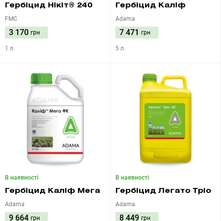
Гербіцид Нікіт® 240
Гербіцид Каліф
FMC
Adama
3 170
7 471
грн
грн
1 л
5 л
В наявності
В наявності
Гербіцид Каліф Мега
Гербіцид Легато Тріо
Adama
Adama
9 664
8 449
грн
грн