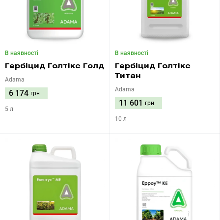
В наявності
В наявності
Гербіцид Голтікс Голд
Гербіцид Голтікс
Титан
Adama
Adama
6 174
грн
11 601
грн
5 л
10 л