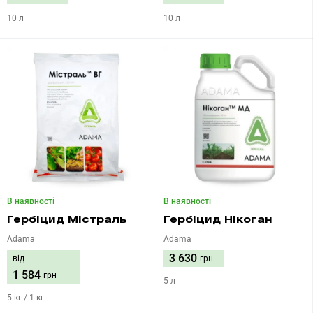
10 л
10 л
В наявності
В наявності
Гербіцид Містраль
Гербіцид Нікоган
Adama
Adama
3 630
від
грн
1 584
грн
5 л
5 кг / 1 кг