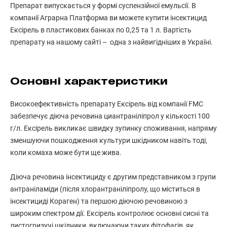
Препарат випускається у формі суспензійної емульсії. В
компанії Аграрна Платформа ви можете купити інсектицид
Ексірель в пластикових банках по 0,25 та 1 л. Вартість
препарату на нашому сайті – одна з найвигідніших в Україні.
Основні характеристики
Високоефективність препарату Ексірель від компанії FMC
забезпечує діюча речовина циантраніліпрол у кількості 100
г/л. Ексірель викликає швидку зупинку споживання, напряму
зменшуючи пошкодження культури шкідником навіть тоді,
коли комаха може бути ще жива.
Діюча речовина інсектициду є другим представником з групи
антраніламіди (після хлорантраніліпролу, що міститься в
інсектициді Кораген) та першою діючою речовиною з
широким спектром дії. Ексірель контролює основні сисні та
листогризучі шкідники, включаючи таких фітофагів, як