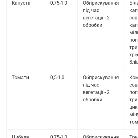
Капуста
0,75-1,0
Обприскування
Біл
під час
кап
вегетації - 2
сов
обробки
кап
міл
поп
три
хре
блі
Томати
0,5-1,0
Обприскування
Ком
під час
сов
вегетації - 2
поп
обробки
три
цик
мін
том
Цибуля
0,75-1,0
Обприскування
Три