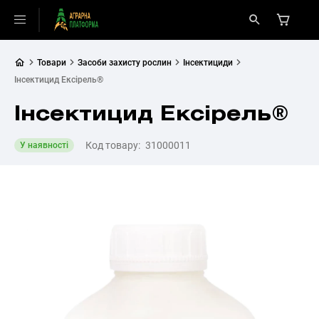
Товари
Засоби захисту рослин
Інсектициди
Інсектицид Ексірель®
Інсектицид Ексірель®
Код товару:
31000011
У наявності