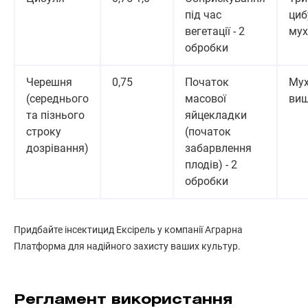
під час
циб
вегетації - 2
мух
обробки
Черешня
0,75
Початок
Му
(середнього
масової
ви
та пізнього
яйцекладки
строку
(початок
дозрівання)
забарвлення
плодів) - 2
обробки
Придбайте інсектицид Ексірель у компанії Аграрна
Платформа для надійного захисту ваших культур.
Регламент використання