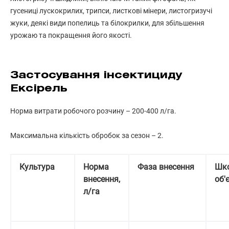
гусениці лускокрилих, трипси, листкові мінери, листогризучі
жуки, деякі види попелиць та білокрилки, для збільшення
урожаю та покращення його якості.
Застосування інсектициду
Ексірель
Норма витрати робочого розчину – 200-400 л/га.
Максимальна кількість обробок за сезон – 2.
Культура
Норма
Фаза внесення
Шк
внесення,
об'
л/га