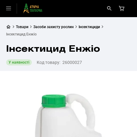
Товари
Засоби захисту рослин
Інсектициди
Інсектицид Енжіо
Інсектицид Енжіо
Код товару:
26000027
У наявності