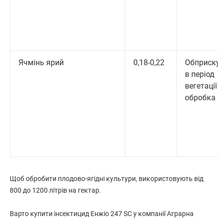
Ячмінь ярий
0,18-0,22
Обприск
в період
вегетації 
обробка
Щоб обробити плодово-ягідні культури, використовують від
800 до 1200 літрів на гектар.
Варто купити інсектицид Енжіо 247 SC у компанії Аграрна