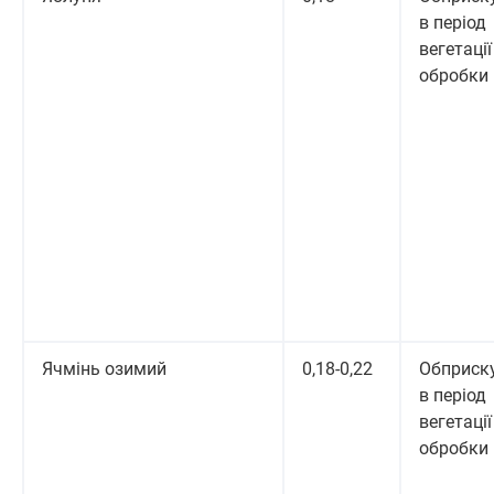
в період
вегетації 
обробки
Ячмінь озимий
0,18-0,22
Обприск
в період
вегетації 
обробки