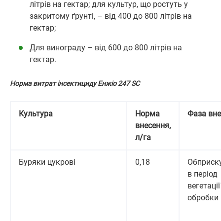
літрів на гектар; для культур, що ростуть у
закритому ґрунті, – від 400 до 800 літрів на
гектар;
Для винограду – від 600 до 800 літрів на
гектар.
Норма витрат інсектициду Енжіо 247 SC
Культура
Норма
Фаза вн
внесення,
л/га
Буряки цукрові
0,18
Обприск
в період
вегетації 
обробки