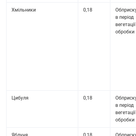
Хмільники
0,18
Обприск
в період
вегетації 
обробки
Цибуля
0,18
Обприск
в період
вегетації 
обробки
Яблуня
0,18
Обприск