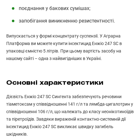
поєднання у бакових сумішах;
запобігання виникненню резистентності.
Випускається у формі концентрату суспензії. У Аграрна
Платформа ви можете купити інсектицид Енжіо 247 SC в
упаковці ємністю 5 літрів. При цьому вартість засобу на
нашому сайті – одна з найвигідніших в Україні.
Основні характеристики
Дієвість Енжіо 247 SC Сингента забезпечують речовини
тіаметоксам у співвідношенні 141 г/л та лямбда-цигалотрин у
співвідношенні 106 г/л, що належать до класу неонікотиноїдів
та піретроїдів. Завдяки вираженій контактно-системній дії
інсектицид Енжіо 247 SC викликає швидку загибель
шкідників.