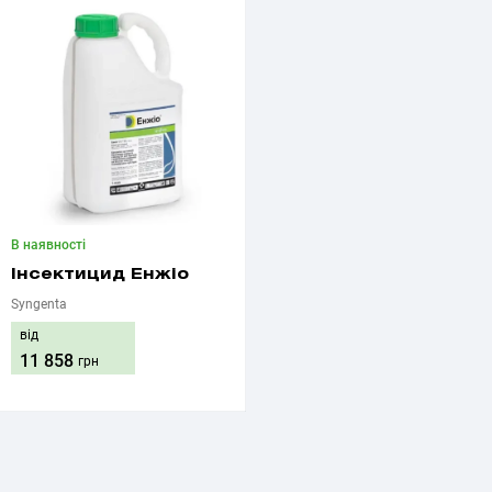
В наявності
Інсектицид Енжіо
Syngenta
від
11 858
грн