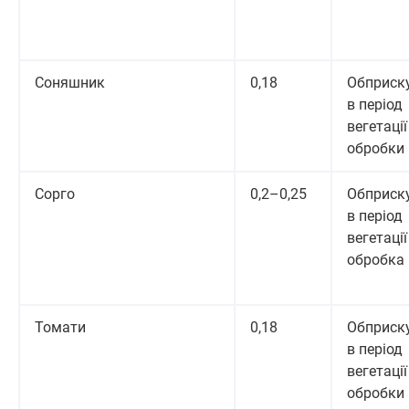
Соняшник
0,18
Обприск
в період
вегетації 
обробки
Сорго
0,2–0,25
Обприск
в період
вегетації 
обробка
Томати
0,18
Обприск
в період
вегетації 
обробки