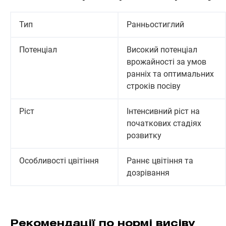
Тип
Ранньостиглий
Потенціал
Високий потенціал
врожайності за умов
ранніх та оптимальних
строків посіву
Ріст
Інтенсивний ріст на
початкових стадіях
розвитку
Особливості цвітіння
Раннє цвітіння та
дозрівання
Рекомендації по нормі висіву