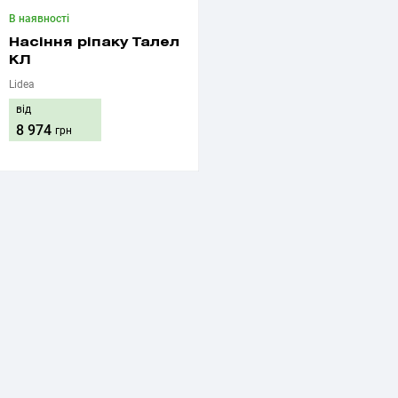
В наявності
Насіння ріпаку Талел
КЛ
Lidea
від
8 974
грн