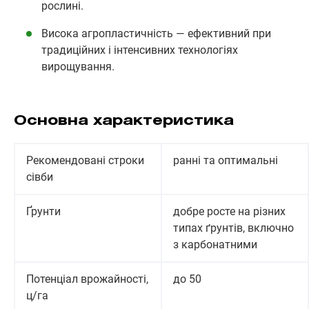
рослині.
Висока агропластичність — ефективний при
традиційних і інтенсивних технологіях
вирощування.
Основна характеристика
Рекомендовані строки
ранні та оптимальні
сівби
Ґрунти
добре росте на різних
типах ґрунтів, включно
з карбонатними
Потенціал врожайності,
до 50
ц/га